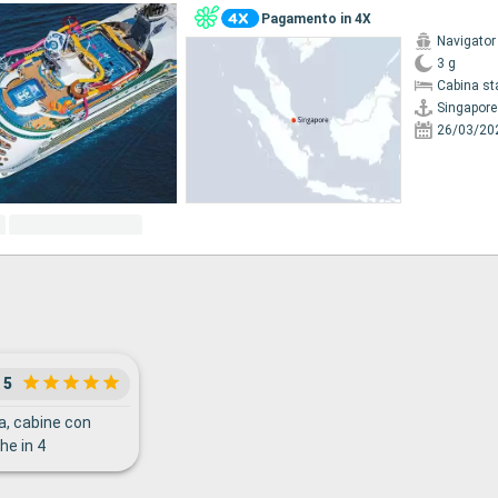
Pagamento in 4X
Navigator
3 g
Cabina st
Singapore
26/03/20
5
, cabine con
he in 4