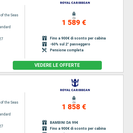
 of the Seas
da
1 589 €
andard
Fino a 900€ di sconto per cabina
27
-60% sul 2° passeggero
Pensione completa
VEDERE LE OFFERTE
 of the Seas
da
1 858 €
andard
BAMBINI DA 99€
27
Fino a 900€ di sconto per cabina