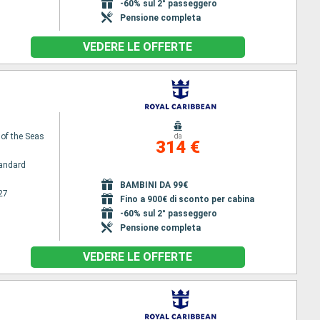
-60% sul 2° passeggero
Pensione completa
VEDERE LE OFFERTE
 of the Seas
da
314 €
andard
BAMBINI DA 99€
27
Fino a 900€ di sconto per cabina
-60% sul 2° passeggero
Pensione completa
VEDERE LE OFFERTE