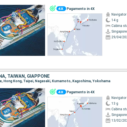
Pagamento in 4X
Navigator
14 g
Cabina st
Singapore
29/04/20
NA, TAIWAN, GIAPPONE
pore, Hong Kong, Taipei, Nagasaki, Kumamoto, Kagoshima, Yokohama
Pagamento in 4X
Navigator
13 g
Cabina st
Singapore
13/02/20