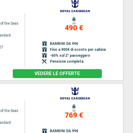
 of the Seas
da
490 €
andard
BAMBINI DA 99€
27
Fino a 900€ di sconto per cabina
-60% sul 2° passeggero
Pensione completa
VEDERE LE OFFERTE
 of the Seas
da
769 €
andard
BAMBINI DA 99€