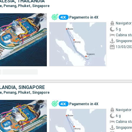
LESIA, THAILANDIA
re, Penang, Phuket, Singapore
Pagamento in 4X
Navigator
5 g
Cabina st
Singapore
13/03/20
LANDIA, SINGAPORE
re, Penang, Phuket, Singapore
Pagamento in 4X
Navigator
6 g
Cabina st
Singapore