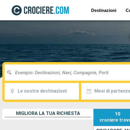
Destinazioni
C
Le nostre destinazioni
Mesi di partenz
MIGLIORA LA TUA RICHIESTA
10
crociere
trov