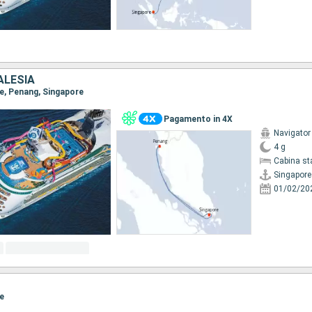
ALESIA
re, Penang, Singapore
Pagamento in 4X
Navigator
4 g
Cabina st
Singapore
01/02/20
re