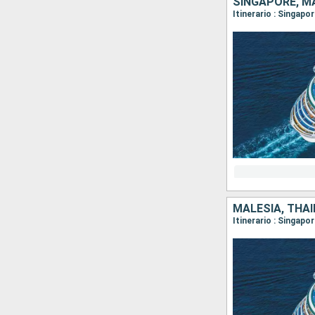
SINGAPORE, MA
Itinerario : Singapo
MALESIA, THAI
Itinerario : Singapo