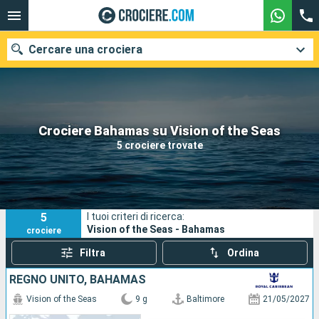
Cercare una crociera
Le nostre destinazioni
Crociere Bahamas su Vision of the Seas
5 crociere trovate
Mesi di partenza
Porti
Compagnie
5
I tuoi criteri di ricerca:
Ricerca
Vision of the Seas - Bahamas
crociere
Filtra
Ordina
REGNO UNITO, BAHAMAS
Vision of the Seas
9 g
Baltimore
21/05/2027