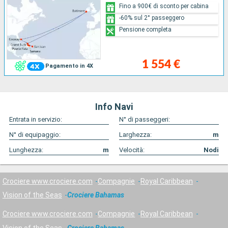
Fino a 900€ di sconto per cabina
-60% sul 2° passeggero
Pensione completa
1 554 €
Pagamento in 4X
Info Navi
Entrata in servizio:
N° di passeggeri:
N° di equipaggio:
Larghezza:
m
Lunghezza:
m
Velocità:
Nodi
Crociere www.crociere.com
Compagnie
Royal Caribbean
Vision of the Seas
Crociere Bahamas
Crociere www.crociere.com
Compagnie
Royal Caribbean
Vision of the Seas
Crociere Bahamas