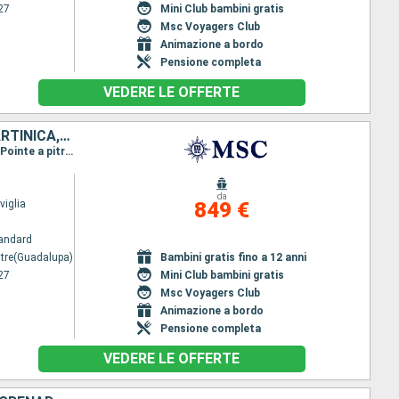
27
Mini Club bambini gratis
Msc Voyagers Club
Animazione a bordo
Pensione completa
VEDERE LE OFFERTE
SANTA LUCIA, BARBADOS, SAINT-VINCENT E LE GRENADINE, GRENADA, MARTINICA, GUADALUPA
Itinerario : Pointe a pitre(Guadalupa), Castries, Bridgetown, Kingstown, Grenada, Fort de France, Pointe a pitre(Guadalupa)
da
iglia
849 €
andard
itre(Guadalupa)
Bambini gratis fino a 12 anni
27
Mini Club bambini gratis
Msc Voyagers Club
Animazione a bordo
Pensione completa
VEDERE LE OFFERTE