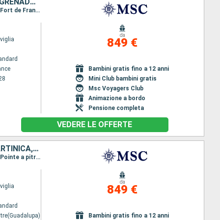
GUADALUPA, SANTA LUCIA, BARBADOS, SAINT-VINCENT E LE GRENADINE, GRENADA, MARTINICA
Itinerario : Fort de France, Pointe a pitre(Guadalupa), Castries, Bridgetown, Kingstown, Grenada, Fort de France
da
iglia
849 €
andard
ance
Bambini gratis fino a 12 anni
28
Mini Club bambini gratis
Msc Voyagers Club
Animazione a bordo
Pensione completa
VEDERE LE OFFERTE
SANTA LUCIA, BARBADOS, SAINT-VINCENT E LE GRENADINE, GRENADA, MARTINICA, GUADALUPA
Itinerario : Pointe a pitre(Guadalupa), Castries, Bridgetown, Kingstown, Grenada, Fort de France, Pointe a pitre(Guadalupa)
da
iglia
849 €
andard
itre(Guadalupa)
Bambini gratis fino a 12 anni