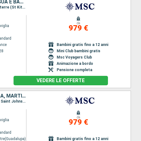
GUADALUPA, DOMINICA, SAINT MARTIN, SAN CRISTOFORO E NEVIS, ANTIGUA E BARBUDA, MARTINICA
Itinerario : Fort de France, Pointe a pitre(Guadalupa), Roseau, Philipsburg (Saint Maarten), Basseterre (St Kitts), Saint Johns, Fort de France
da
iglia
979 €
andard
ance
Bambini gratis fino a 12 anni
28
Mini Club bambini gratis
Msc Voyagers Club
Animazione a bordo
Pensione completa
VEDERE LE OFFERTE
DOMINICA, SAINT MARTIN, SAN CRISTOFORO E NEVIS, ANTIGUA E BARBUDA, MARTINICA, GUADALUPA
Itinerario : Pointe a pitre(Guadalupa), Roseau, Philipsburg (Saint Maarten), Basseterre (St Kitts), Saint Johns, Fort de France, Pointe a pitre(Guadalupa)
da
iglia
979 €
andard
itre(Guadalupa)
Bambini gratis fino a 12 anni