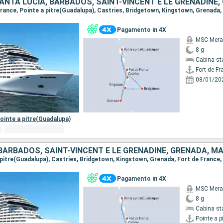
Pagamento in 4X
MSC Merav
8 g
Cabina st
Fort de Fr
08/01/20
ointe a pitre(Guadalupa)
Pagamento in 4X
MSC Merav
8 g
Cabina st
Pointe a p