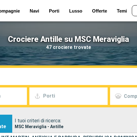
ompagnie
Navi
Porti
Lusso
Offerte
Temi
Crociere Antille su MSC Meraviglia
47 crociere trovate
a
Porti
Comp
I tuoi criteri di ricerca:
ate
MSC Meraviglia - Antille