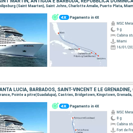
SAINT MARTIN, ANTIGUA E BARBUDA, REPUBBLICA DOMINIC
Philipsburg (Saint Maarten), Saint Johns, Charlotte Amalie, Puerto Plata, Miam
Pagamento in 4X
MSC Merav
9 g
Cabina st
Miami
16/01/20
Pagamento in 4X
MSC Merav
8 g
Cabina st
Fort de Fr