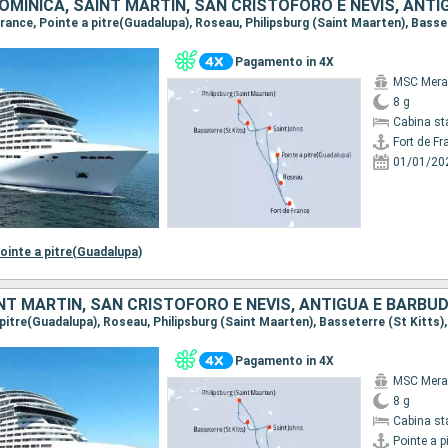
Pagamento in 4X
MSC Merav
8 g
Cabina st
Fort de Fr
01/01/20
ointe a pitre(Guadalupa)
Pagamento in 4X
MSC Merav
8 g
Cabina st
Pointe a p