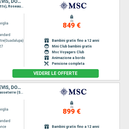
GUADALUPA, ANTIGUA E BARBUDA, SAINT MARTIN, SAN CRISTOFORO E NEVIS, DOMINICA, MARTINICA
Itinerario : Pointe a pitre(Guadalupa), Saint Johns, Philipsburg (Saint Maarten), Basseterre (St Kitts), Roseau, Fort de France, Pointe a pitre(Guadalupa)
da
iglia
849 €
andard
itre(Guadalupa)
Bambini gratis fino a 12 anni
27
Mini Club bambini gratis
Msc Voyagers Club
Animazione a bordo
Pensione completa
VEDERE LE OFFERTE
GUADALUPA, SAINT MARTIN, ANTIGUA E BARBUDA, SAN CRISTOFORO E NEVIS, DOMINICA, MARTINICA
Itinerario : Fort de France, Pointe a pitre(Guadalupa), Philipsburg (Saint Maarten), Saint Johns, Basseterre (St Kitts), Roseau, Fort de France
da
iglia
899 €
andard
ance
Bambini gratis fino a 12 anni