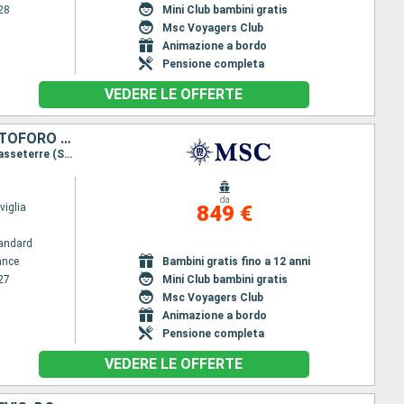
28
Mini Club bambini gratis
Msc Voyagers Club
Animazione a bordo
Pensione completa
VEDERE LE OFFERTE
MARTINICA, GUADALUPA, ANTIGUA E BARBUDA, SAINT MARTIN, SAN CRISTOFORO E NEVIS, DOMINICA
Itinerario : Fort de France, Pointe a pitre(Guadalupa), Saint Johns, Philipsburg (Saint Maarten), Basseterre (St Kitts), Roseau, Fort de France
da
iglia
849 €
andard
ance
Bambini gratis fino a 12 anni
27
Mini Club bambini gratis
Msc Voyagers Club
Animazione a bordo
Pensione completa
VEDERE LE OFFERTE