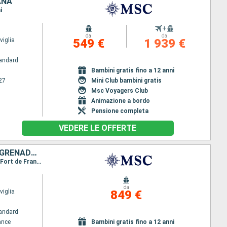
ANA
i
+
da
da
iglia
549 €
1 939 €
andard
Bambini gratis fino a 12 anni
27
Mini Club bambini gratis
Msc Voyagers Club
Animazione a bordo
Pensione completa
VEDERE LE OFFERTE
GUADALUPA, SANTA LUCIA, BARBADOS, SAINT-VINCENT E LE GRENADINE, GRENADA, MARTINICA
Itinerario : Fort de France, Pointe a pitre(Guadalupa), Castries, Bridgetown, Kingstown, Grenada, Fort de France
da
iglia
849 €
andard
ance
Bambini gratis fino a 12 anni