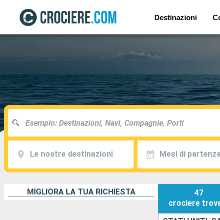
Destinazioni
C
Le nostre destinazioni
Mesi di partenz
MIGLIORA LA TUA RICHIESTA
47
crociere
trov