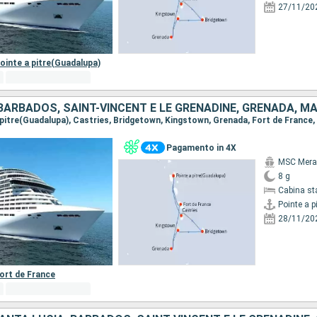
27/11/20
ointe a pitre(Guadalupa)
Pagamento in 4X
MSC Merav
8 g
Cabina st
Pointe a p
28/11/20
ort de France