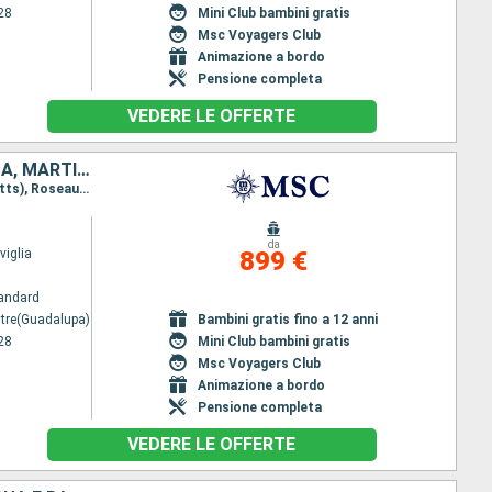
28
Mini Club bambini gratis
Msc Voyagers Club
Animazione a bordo
Pensione completa
VEDERE LE OFFERTE
SAINT MARTIN, ANTIGUA E BARBUDA, SAN CRISTOFORO E NEVIS, DOMINICA, MARTINICA, GUADALUPA
Itinerario : Pointe a pitre(Guadalupa), Philipsburg (Saint Maarten), Saint Johns, Basseterre (St Kitts), Roseau, Fort de France, Pointe a pitre(Guadalupa)
da
iglia
899 €
andard
itre(Guadalupa)
Bambini gratis fino a 12 anni
28
Mini Club bambini gratis
Msc Voyagers Club
Animazione a bordo
Pensione completa
VEDERE LE OFFERTE