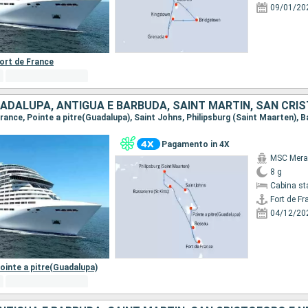
09/01/20
ort de France
Pagamento in 4X
MSC Merav
8 g
Cabina st
Fort de Fr
04/12/20
ointe a pitre(Guadalupa)