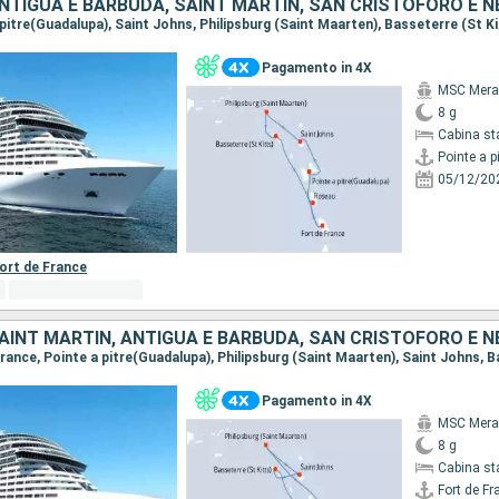
Pagamento in 4X
MSC Merav
8 g
Cabina st
Pointe a p
05/12/20
ort de France
Pagamento in 4X
MSC Merav
8 g
Cabina st
Fort de Fr