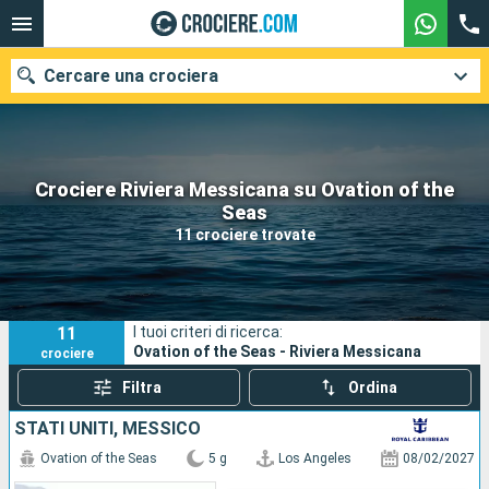
Cercare una crociera
Crociere Riviera Messicana su Ovation of the
Le nostre destinazioni
Seas
11 crociere trovate
Mesi di partenza
Porti
Compagnie
11
I tuoi criteri di ricerca:
Ricerca
Ovation of the Seas - Riviera Messicana
crociere
Filtra
Ordina
STATI UNITI, MESSICO
Ovation of the Seas
5 g
Los Angeles
08/02/2027