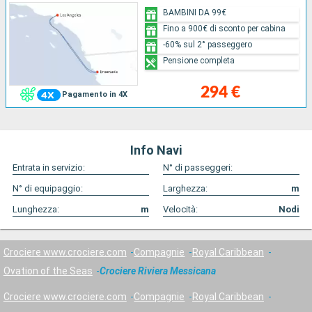
BAMBINI DA 99€
Fino a 900€ di sconto per cabina
-60% sul 2° passeggero
Pensione completa
294 €
Pagamento in 4X
Info Navi
Entrata in servizio:
N° di passeggeri:
N° di equipaggio:
Larghezza:
m
Lunghezza:
m
Velocità:
Nodi
Crociere www.crociere.com
Compagnie
Royal Caribbean
Ovation of the Seas
Crociere Riviera Messicana
Crociere www.crociere.com
Compagnie
Royal Caribbean