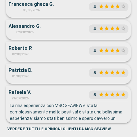
Francesca gheza G.
4
03/08/2026
Alessandro G.
4
02/08/2026
Roberto P.
4
02/08/2026
Patrizia D.
5
01/08/2026
Rafaela V.
5
29/07/2026
La mia esperienza con MSC SEAVIEW è stata
complessivamente molto positiva! è stata una bellissima
esperienza: siamo stati benissimo e spero davvero un
giorno di poter viaggiare di nuovo con questa compagnia. La
VERDERE TUTTI LE OPINIONI CLIENTI DA MSC SEAVIEW
nave è splendida e i servizi a bordo hanno reso la vacanza