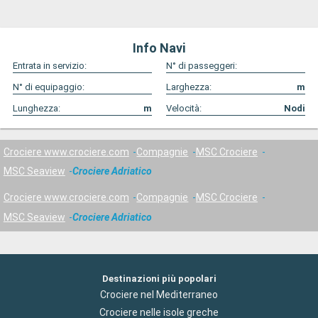
indimenticabile.
Info Navi
Entrata in servizio:
N° di passeggeri:
N° di equipaggio:
Larghezza:
m
Lunghezza:
m
Velocità:
Nodi
Crociere www.crociere.com
Compagnie
MSC Crociere
MSC Seaview
Crociere Adriatico
Crociere www.crociere.com
Compagnie
MSC Crociere
MSC Seaview
Crociere Adriatico
Destinazioni più popolari
Crociere nel Mediterraneo
Crociere nelle isole greche