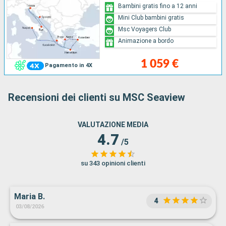
Bambini gratis fino a 12 anni
Mini Club bambini gratis
Msc Voyagers Club
Animazione a bordo
1 059 €
Pagamento in 4X
Recensioni dei clienti su MSC Seaview
VALUTAZIONE MEDIA
4.7
/5
su 343 opinioni clienti
Maria B.
4
03/08/2026