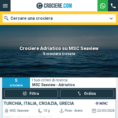
Cercare una crociera
Le nostre destinazioni
Crociere Adriatico su MSC Seaview
5 crociere trovate
Mesi di partenza
Porti
Compagnie
5
I tuoi criteri di ricerca:
Ricerca
MSC Seaview - Adriatico
crociere
Filtra
Ordina
TURCHIA, ITALIA, CROAZIA, GRECIA
MSC Seaview
10 g
Pireo - Atene
22/03/2028