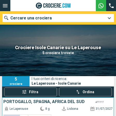
Cercare una crociera
Le nostre destinazioni
Crociere Isole Canarie su Le Laperouse
5 crociere trovate
Mesi di partenza
Porti
Compagnie
5
I tuoi criteri di ricerca:
Ricerca
Le Laperouse - Isole Canarie
crociere
Filtra
Ordina
PORTOGALLO, SPAGNA, AFRICA DEL SUD
Le Laperouse
8 g
Lisbona
31/07/2027