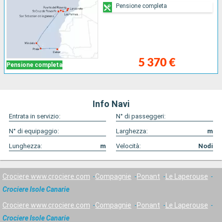
Pensione completa
5 370 €
Pensione completa
Info Navi
Entrata in servizio:
N° di passeggeri:
N° di equipaggio:
Larghezza:
m
Lunghezza:
m
Velocità:
Nodi
Crociere www.crociere.com
Compagnie
Ponant
Le Laperouse
Crociere Isole Canarie
Crociere www.crociere.com
Compagnie
Ponant
Le Laperouse
Crociere Isole Canarie