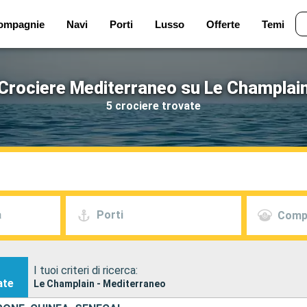
ompagnie
Navi
Porti
Lusso
Offerte
Temi
Crociere Mediterraneo su Le Champlai
5 crociere trovate
a
Porti
Comp
I tuoi criteri di ricerca:
ate
Le Champlain - Mediterraneo