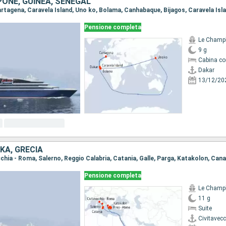
ONE, GUINEA, SENEGAL
Pensione completa
Le Champ
9 g
Cabina co
Dakar
13/12/20
NKA, GRECIA
Pensione completa
Le Champ
11 g
Suite
Civitavec