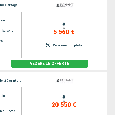
Itinerario : Dakar, Cartagena, Caravela Island, Uno ko, Bolama, Canhabaque, Bijagos, Caravela Island, Cartagena, Ile de Kéré, Dakar
lain
da
5 560 €
n balcone
26
Pensione completa
VEDERE LE OFFERTE
Itinerario : Civitavecchia - Roma, Salerno, Reggio Calabria, Catania, Galle, Parga, Katakolon, Canale di Corinto, Itea, Nafplio, Hydra, Pireo - Atene
lain
da
20 550 €
chia - Roma