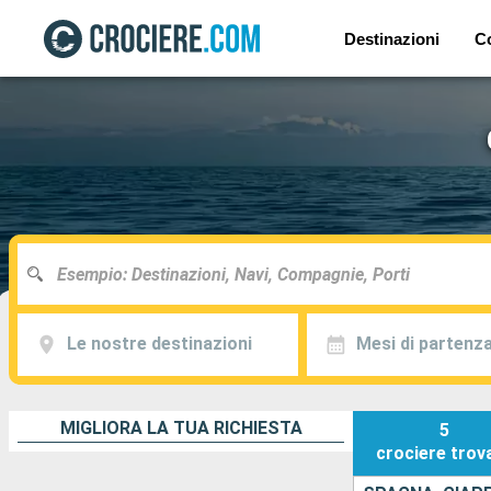
Destinazioni
C
Le nostre destinazioni
Mesi di partenz
MIGLIORA LA TUA RICHIESTA
5
crociere
trov