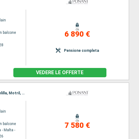
lain
da
6 890 €
n balcone
28
Pensione completa
VEDERE LE OFFERTE
Itinerario : La Valletta - Malta -, Siracusa, Porto Empedocle, Tunisi, Annaba, Algeri, Cartagena, Melilla, Motril, Malaga
lain
da
7 580 €
n balcone
 - Malta -
26