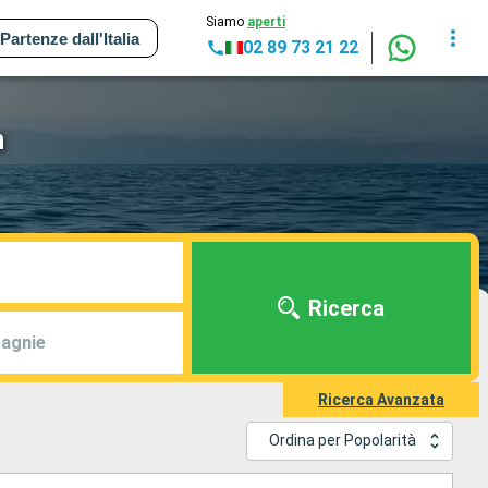
Siamo
aperti
Partenze dall'Italia
02 89 73 21 22
n
Ricerca
agnie
Ricerca Avanzata
Ordina per Popolarità