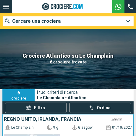
Cercare una crociera
Le nostre destinazioni
Crociere Atlantico su Le Champlain
6 crociere trovate
Mesi di partenza
Porti
Compagnie
6
I tuoi criteri di ricerca:
Ricerca
Le Champlain - Atlantico
crociere
Filtra
Ordina
REGNO UNITO, IRLANDA, FRANCIA
Le Champlain
9 g
Glasgow
01/10/2027