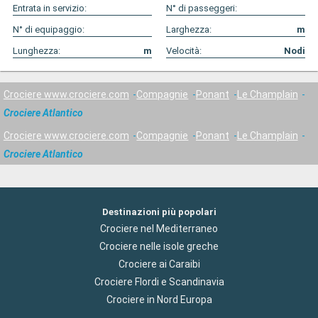
Entrata in servizio:
N° di passeggeri:
N° di equipaggio:
Larghezza:
m
Lunghezza:
m
Velocità:
Nodi
Crociere www.crociere.com
Compagnie
Ponant
Le Champlain
Crociere Atlantico
Crociere www.crociere.com
Compagnie
Ponant
Le Champlain
Crociere Atlantico
Destinazioni più popolari
Crociere nel Mediterraneo
Crociere nelle isole greche
Crociere ai Caraibi
Crociere Flordi e Scandinavia
Crociere in Nord Europa