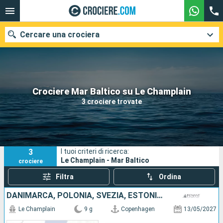
Cercare una crociera
Le nostre destinazioni
Crociere Mar Baltico su Le Champlain
3 crociere trovate
Mesi di partenza
Porti
Compagnie
3
I tuoi criteri di ricerca:
Ricerca
Le Champlain - Mar Baltico
crociere
Filtra
Ordina
DANIMARCA, POLONIA, SVEZIA, ESTONIA, FINLANDIA
Le Champlain
9 g
Copenhagen
13/05/2027