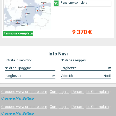
Pensione completa
9 370 €
Pensione completa
Info Navi
Entrata in servizio:
N° di passeggeri:
N° di equipaggio:
Larghezza:
m
Lunghezza:
m
Velocità:
Nodi
Crociere www.crociere.com
Compagnie
Ponant
Le Champlain
Crociere Mar Baltico
Crociere www.crociere.com
Compagnie
Ponant
Le Champlain
Crociere Mar Baltico