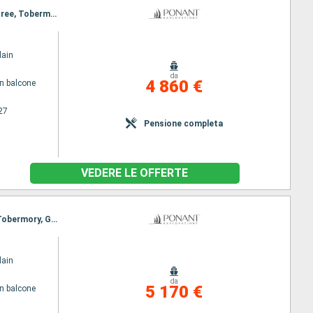
Itinerario : Glasgow, Iona, Lunga Island, ISLE OF CANNA, LOCH SCAVAIG , Callanish, Ullapool, Portree, Tobermory, Glasgow
lain
da
4 860 €
n balcone
27
Pensione completa
VEDERE LE OFFERTE
Itinerario : Glasgow, Lunga Island, ISLE OF CANNA, LOCH SCAVAIG , Callanish, Ullapool, Portree, Tobermory, Glasgow
lain
da
5 170 €
n balcone