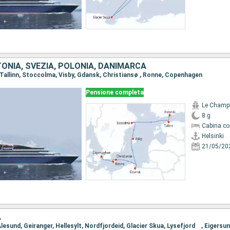
TONIA, SVEZIA, POLONIA, DANIMARCA
i, Tallinn, Stoccolma, Visby, Gdansk, Christiansø , Ronne, Copenhagen
Pensione completa
Le Champ
8 g
Cabina co
Helsinki
21/05/20
A