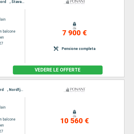
Itinerario : Copenhagen, Baia di Disko, Marstrand, Eigersund, Bergen, Hardangerfjord, Ulvik, Lysefjord , Stavanger, Kristiansand, Fredrikstad
lain
da
7 900 €
n balcone
en
27
Pensione completa
VEDERE LE OFFERTE
Itinerario : Copenhagen, Baia di Disko, Fredrikstad, Oslo, Arendal, Eigersund, Glacier Skua, Lysefjord , Nordfjordeid, Geiranger, Hellesylt, Alesund, Bergen
lain
da
10 560 €
n balcone
en
27