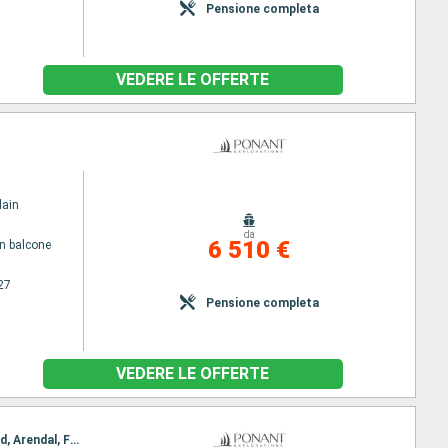
Pensione completa
VEDERE LE OFFERTE
lain
da
6 510 €
n balcone
27
Pensione completa
VEDERE LE OFFERTE
Itinerario : Bergen, Alesund, Geiranger, Hellesylt, Nordfjordeid, Glacier Skua, Lysefjord , Eigersund, Arendal, Fredrikstad