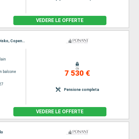
VEDERE LE OFFERTE
Itinerario : Glasgow, Oban, Stoccolma, Kirkwall, Lerwick, Bergen, Eigersund, Kristiansand, Baia di Disko, Copenhagen
lain
da
7 530 €
n balcone
27
Pensione completa
VEDERE LE OFFERTE
lo