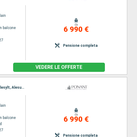
lain
da
6 990 €
n balcone
27
Pensione completa
VEDERE LE OFFERTE
Itinerario : Fredrikstad, Arendal, Eigersund, Glacier Skua, Lysefjord , Nordfjordeid, Geiranger, Hellesylt, Alesund, Bergen
lain
da
6 990 €
n balcone
ad
27
Pensione completa