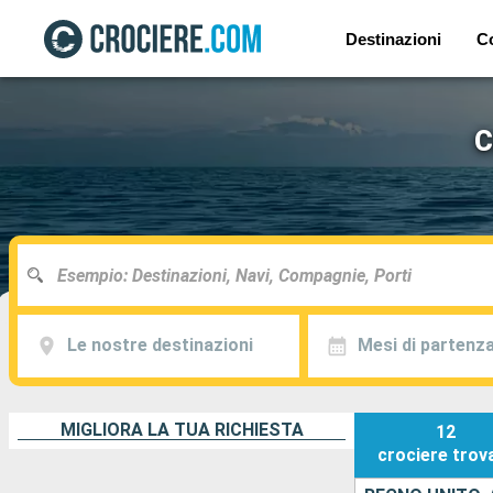
Destinazioni
C
C
Le nostre destinazioni
Mesi di partenz
MIGLIORA LA TUA RICHIESTA
12
crociere
trov