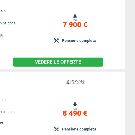
lain
da
7 900 €
n balcone
28
Pensione completa
VEDERE LE OFFERTE
lain
da
8 490 €
n balcone
27
Pensione completa