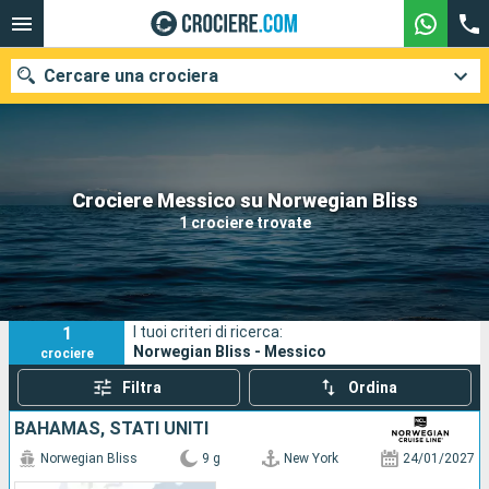
Cercare una crociera
Le nostre destinazioni
Crociere Messico su Norwegian Bliss
1 crociere trovate
Mesi di partenza
Porti
Compagnie
1
I tuoi criteri di ricerca:
Ricerca
Norwegian Bliss - Messico
crociere
Filtra
Ordina
BAHAMAS, STATI UNITI
Norwegian Bliss
9 g
New York
24/01/2027