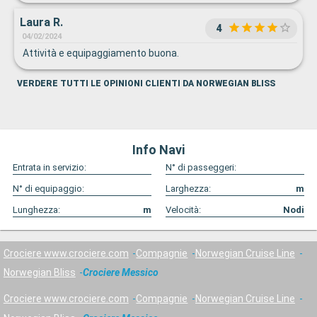
Laura R.
4
04/02/2024
Attività e equipaggiamento buona.
VERDERE TUTTI LE OPINIONI CLIENTI DA NORWEGIAN BLISS
Info Navi
Entrata in servizio:
N° di passeggeri:
N° di equipaggio:
Larghezza:
m
Lunghezza:
m
Velocità:
Nodi
Crociere www.crociere.com
Compagnie
Norwegian Cruise Line
Norwegian Bliss
Crociere Messico
Crociere www.crociere.com
Compagnie
Norwegian Cruise Line