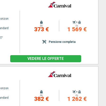
Horizon
+
da
da
373 €
1 569 €
andard
27
Pensione completa
VEDERE LE OFFERTE
Horizon
+
da
da
382 €
1 262 €
andard