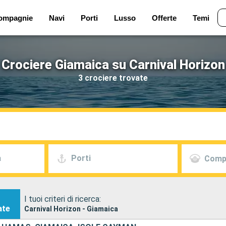
ompagnie
Navi
Porti
Lusso
Offerte
Temi
Crociere Giamaica su Carnival Horizon
3 crociere trovate
a
Porti
Comp
I tuoi criteri di ricerca:
ate
Carnival Horizon - Giamaica