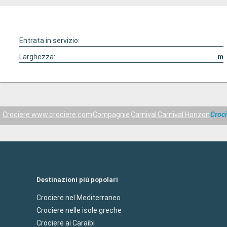
Entrata in servizio:
Larghezza:
m
Crociere www.crociere.com
Compagnie
Carnival
Carnival Horizon
Croc
Destinazioni più popolari
Crociere nel Mediterraneo
Crociere nelle isole greche
Crociere ai Caraibi