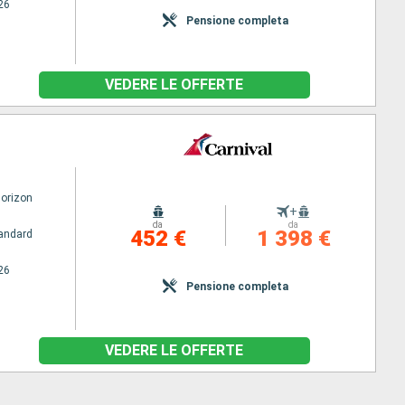
26
Pensione completa
VEDERE LE OFFERTE
Horizon
+
da
da
452 €
1 398 €
andard
26
Pensione completa
VEDERE LE OFFERTE