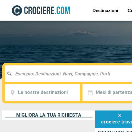
Destinazioni
C
Le nostre destinazioni
Mesi di partenz
MIGLIORA LA TUA RICHIESTA
3
crociere
trov