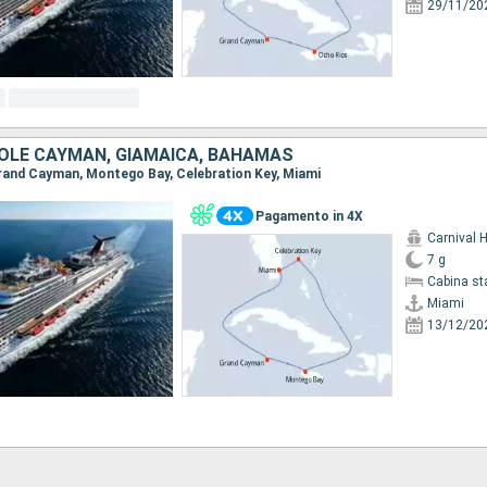
29/11/20
ISOLE CAYMAN, GIAMAICA, BAHAMAS
 Grand Cayman, Montego Bay, Celebration Key, Miami
Pagamento in 4X
Carnival 
7 g
Cabina st
Miami
13/12/20