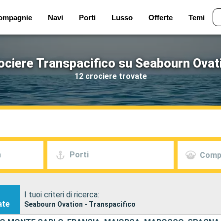
ompagnie
Navi
Porti
Lusso
Offerte
Temi
ociere Transpacifico su Seabourn Ovat
12 crociere trovate
a
Porti
Comp
I tuoi criteri di ricerca:
ate
Seabourn Ovation - Transpacifico