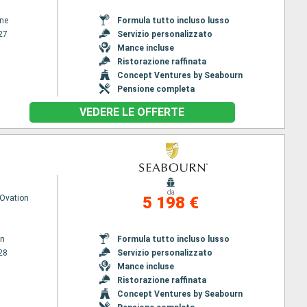
ene
Formula tutto incluso lusso
27
Servizio personalizzato
Mance incluse
Ristorazione raffinata
Concept Ventures by Seabourn
Pensione completa
VEDERE LE OFFERTE
da
Ovation
5 198 €
wn
Formula tutto incluso lusso
28
Servizio personalizzato
Mance incluse
Ristorazione raffinata
Concept Ventures by Seabourn