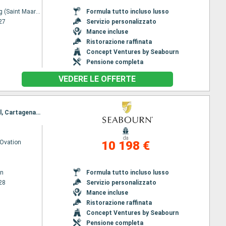
Philipsburg (Saint Maarten)
Formula tutto incluso lusso
27
Servizio personalizzato
Mance incluse
Ristorazione raffinata
Concept Ventures by Seabourn
Pensione completa
VEDERE LE OFFERTE
Itinerario : Bridgetown, Santa Lucia, Madera, Lisbona, Cadice, Tangeri, Ceuta, Porto Banus, Motril, Cartagena, Tarragona, Barcellona
da
Ovation
10 198 €
wn
Formula tutto incluso lusso
28
Servizio personalizzato
Mance incluse
Ristorazione raffinata
Concept Ventures by Seabourn
Pensione completa