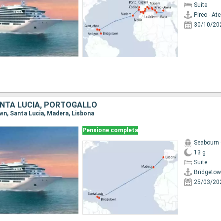
Suite
Pireo - At
30/10/20
NTA LUCIA, PORTOGALLO
own, Santa Lucia, Madera, Lisbona
Pensione completa
Seabourn 
13 g
Suite
Bridgeto
25/03/20