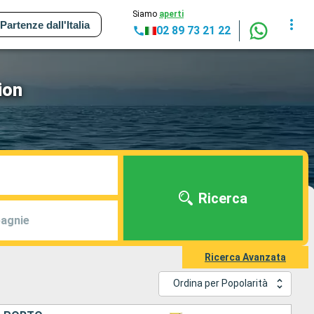
Siamo
aperti
Partenze dall'Italia
02 89 73 21 22
ion
Ricerca
agnie
Ricerca Avanzata
Ordina per Popolarità