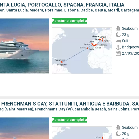
TA LUCIA, PORTOGALLO, SPAGNA, FRANCIA, ITALIA
Pensione completa
Seabourn 
23 g
Suite
Bridgeto
27/03/20
Pensione completa
Seabourn 
20 g