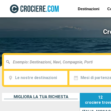
Destinazioni
C
Cr
Le nostre destinazioni
Mesi di partenz
MIGLIORA LA TUA RICHIESTA
12
crociere
trov