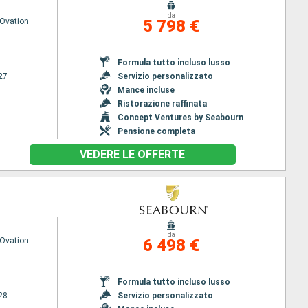
da
Ovation
5 798 €
Formula tutto incluso lusso
27
Servizio personalizzato
Mance incluse
Ristorazione raffinata
Concept Ventures by Seabourn
Pensione completa
VEDERE LE OFFERTE
da
Ovation
6 498 €
Formula tutto incluso lusso
28
Servizio personalizzato