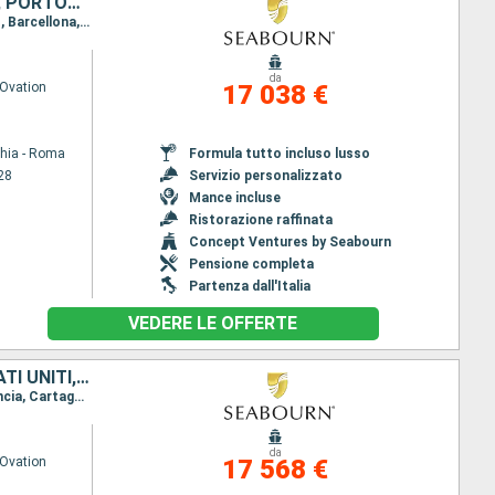
ITALIA, MONACO MONTE CARLO, FRANCIA, MAIORCA, MAROCCO, SPAGNA, PORTOGALLO, BARBADOS
Itinerario : Civitavecchia - Roma, Livorno, Monaco Monte-Carlo, La Joliette, Sete, Porto Vendres, Barcellona, Mahon, Palma di Maiorca, Cartagena, Motril, Melilla, Tangeri, Cadice, Lisbona, Casablanca, Bridgetown
da
Ovation
17 038 €
chia - Roma
Formula tutto incluso lusso
28
Servizio personalizzato
Mance incluse
Ristorazione raffinata
Concept Ventures by Seabourn
Pensione completa
Partenza dall'Italia
VEDERE LE OFFERTE
GRECIA, MALTA, ITALIA, SPAGNA, PORTOGALLO, ANTIGUA E BARBUDA, STATI UNITI, BARBADOS
Itinerario : Pireo - Atene, La Valletta - Malta -, Trapani, Cagliari, Alghero, Mahon, Barcellona, Valencia, Cartagena, Motril, Melilla, Cadice, Porto, Lisbona, Madera, Antigua, carambola Beach, Saint Johns, Bridgetown
da
Ovation
17 568 €