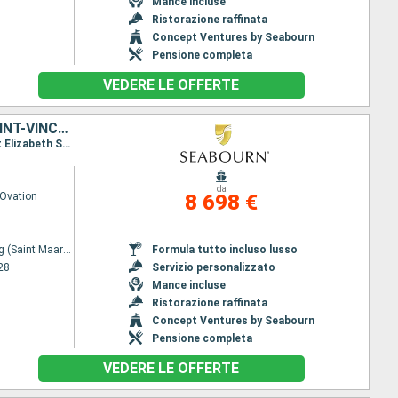
Mance incluse
Ristorazione raffinata
Concept Ventures by Seabourn
Pensione completa
VEDERE LE OFFERTE
SAINT MARTIN, FRENCHMAN'S CAY, STATI UNITI, ANTIGUA E BARBUDA, SAINT-VINCENT E LE GRENADINE, GRENADA, BARBADOS, SANTA LUCIA, PORTOGALLO
Itinerario : Philipsburg (Saint Maarten), Frenchmans Cay (VI), carambola Beach, Saint Johns, Port Elizabeth St Vincent, Grenada, Bridgetown, Santa Lucia, Madera, Lisbona
da
Ovation
8 698 €
Philipsburg (Saint Maarten)
Formula tutto incluso lusso
28
Servizio personalizzato
Mance incluse
Ristorazione raffinata
Concept Ventures by Seabourn
Pensione completa
VEDERE LE OFFERTE