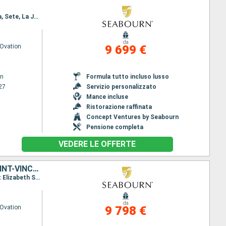
Itinerario : Bridgetown, Santa Lucia, Madera, Portimao, Lisbona, Cadice, Ceuta, Motril, Cartagena, Sete, La Joliette, Ajaccio, Genova
da
Ovation
9 699 €
wn
Formula tutto incluso lusso
27
Servizio personalizzato
Mance incluse
Ristorazione raffinata
Concept Ventures by Seabourn
Pensione completa
VEDERE LE OFFERTE
SAINT MARTIN, FRENCHMAN'S CAY, STATI UNITI, ANTIGUA E BARBUDA, SAINT-VINCENT E LE GRENADINE, GRENADA, BARBADOS, SANTA LUCIA, PORTOGALLO
Itinerario : Philipsburg (Saint Maarten), Frenchmans Cay (VI), carambola Beach, Saint Johns, Port Elizabeth St Vincent, Grenada, Bridgetown, Santa Lucia, Madera, Portimao, Lisbona
da
Ovation
9 798 €