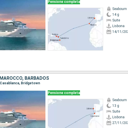
Pensione completa
Seabourn 
14 g
Suite
Lisbona
14/11/20
 MAROCCO, BARBADOS
, Casablanca, Bridgetown
Pensione completa
Seabourn 
13 g
Suite
Lisbona
27/11/20