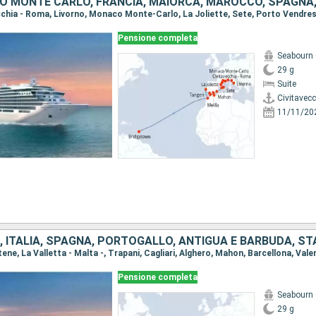
Pensione completa
Seabourn 
29 g
Suite
Civitavec
11/11/20
Pensione completa
Seabourn 
29 g