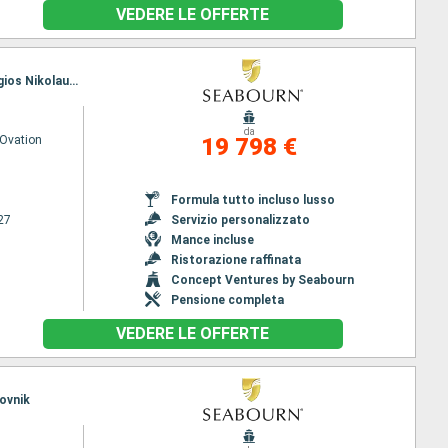
VEDERE LE OFFERTE
Itinerario : Dubrovnik, Korkula, Kotor, Brindisi, Corfu, Itea, Gythion, Pireo - Atene, Monemvasia, Agios Nikolaus (Crete), Mykonos, Kusadasi, Cesme, Istanbul, Canakkale, Volos, Patmos, Rodi, Santorini, Pireo - Atene, Gythion, Itea, Corfu, Brindisi, Kotor, Dubrovnik
da
Ovation
19 798 €
Formula tutto incluso lusso
27
Servizio personalizzato
Mance incluse
Ristorazione raffinata
Concept Ventures by Seabourn
Pensione completa
VEDERE LE OFFERTE
rovnik