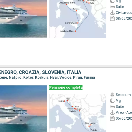
8 g
Suite
Civitavec
08/05/20
NEGRO, CROAZIA, SLOVENIA, ITALIA
Atene, Nafplio, Kotor, Korkula, Hvar, Vodice, Piran, Fusina
Pensione completa
Seabourn 
9 g
Suite
Pireo - At
05/06/20