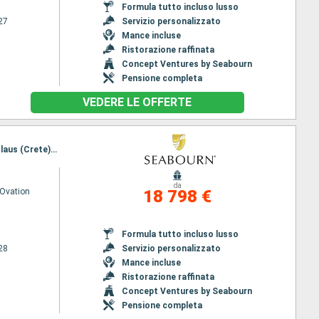
Formula tutto incluso lusso
27
Servizio personalizzato
Mance incluse
Ristorazione raffinata
Concept Ventures by Seabourn
Pensione completa
VEDERE LE OFFERTE
Itinerario : Dubrovnik, Kotor, Brindisi, Corfu, Itea, Gythion, Pireo - Atene, Monemvasia, Agios Nikolaus (Crete), Mykonos, Bodrum, Kusadasi, Istanbul, Canakkale, Volos, Patmos, Simi, Santorini, Pireo - Atene, Gythion, Itea, Corfu, Brindisi, Kotor, Dubrovnik
da
Ovation
18 798 €
Formula tutto incluso lusso
28
Servizio personalizzato
Mance incluse
Ristorazione raffinata
Concept Ventures by Seabourn
Pensione completa