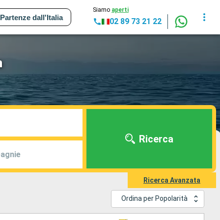
Siamo
aperti
Partenze dall'Italia
02 89 73 21 22
n
Ricerca
agnie
Ricerca Avanzata
Ordina per Popolarità