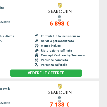
sina
da
Ovation
6 898 €
chia - Roma
Formula tutto incluso lusso
27
Servizio personalizzato
Mance incluse
Ristorazione raffinata
Concept Ventures by Seabourn
Pensione completa
Partenza dall'Italia
VEDERE LE OFFERTE
ubrovnik
da
Ovation
7 133 €