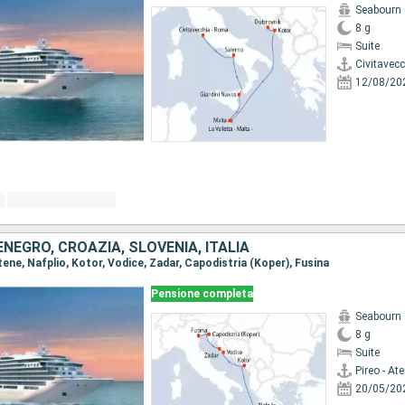
Seabourn 
8 g
Suite
Civitavec
12/08/20
NEGRO, CROAZIA, SLOVENIA, ITALIA
 Atene, Nafplio, Kotor, Vodice, Zadar, Capodistria (Koper), Fusina
Pensione completa
Seabourn 
8 g
Suite
Pireo - At
20/05/20