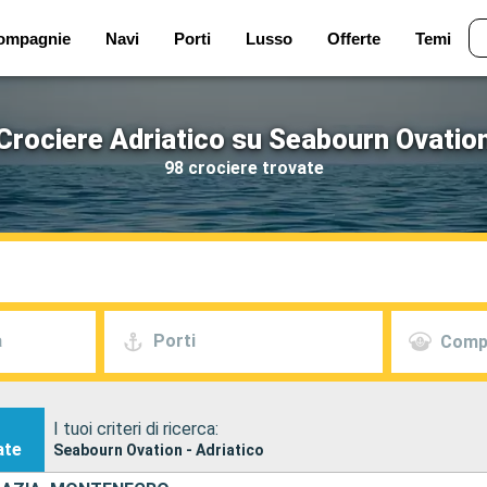
ompagnie
Navi
Porti
Lusso
Offerte
Temi
Crociere Adriatico su Seabourn Ovatio
98 crociere trovate
a
Porti
Comp
I tuoi criteri di ricerca:
ate
Seabourn Ovation - Adriatico