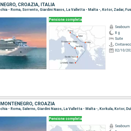
EGRO, CROAZIA, ITALIA
ecchia - Roma, Sorrento, Giardini Naxos, La Valletta - Malta -, Kotor, Zadar, Fu
Pensione completa
Seabourn 
8 g
Suite
Civitavec
02/10/20
, MONTENEGRO, CROAZIA
ecchia - Roma, Salerno, Giardini Naxos, La Valletta - Malta -, Korkula, Kotor, D
Pensione completa
Seabourn 