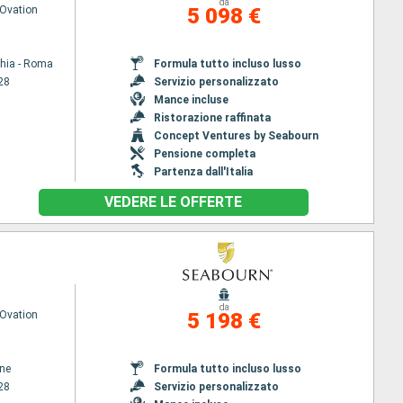
da
Ovation
5 098 €
chia - Roma
Formula tutto incluso lusso
28
Servizio personalizzato
Mance incluse
Ristorazione raffinata
Concept Ventures by Seabourn
Pensione completa
Partenza dall'Italia
VEDERE LE OFFERTE
da
Ovation
5 198 €
ene
Formula tutto incluso lusso
28
Servizio personalizzato