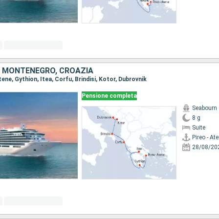
A, MONTENEGRO, CROAZIA
Atene, Gythion, Itea, Corfu, Brindisi, Kotor, Dubrovnik
Pensione completa
Seabourn 
8 g
Suite
Pireo - At
28/08/20