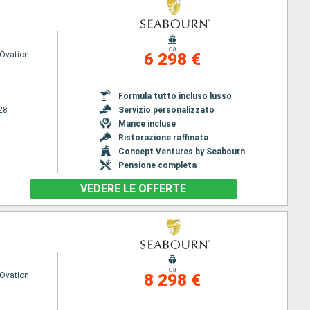
da
Ovation
6 298 €
Formula tutto incluso lusso
28
Servizio personalizzato
Mance incluse
Ristorazione raffinata
Concept Ventures by Seabourn
Pensione completa
VEDERE LE OFFERTE
da
Ovation
8 298 €