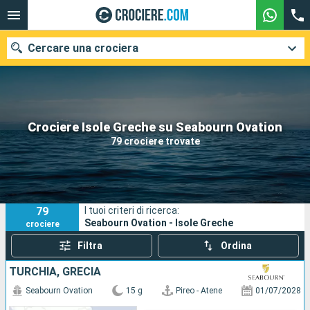
Cercare una crociera
Le nostre destinazioni
Crociere Isole Greche su Seabourn Ovation
79 crociere trovate
Mesi di partenza
Porti
Compagnie
79
I tuoi criteri di ricerca:
Ricerca
Seabourn Ovation - Isole Greche
crociere
Filtra
Ordina
TURCHIA, GRECIA
Seabourn Ovation
15 g
Pireo - Atene
01/07/2028