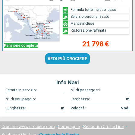
Formula tutto incluso lusso
Servizio personalizzato
Mance incluse
Ristorazione raffinata
21 798 €
Pensione completa
VEDI PIÙ CROCIERE
Info Navi
Entrata in servizio:
N° di passeggeri:
N° di equipaggio:
Larghezza:
m
Lunghezza:
m
Velocità:
Nodi
Crociere www.crociere.com
Compagnie
Seabourn Cruise Line
Seabourn Ovation
Crociere Isole Greche