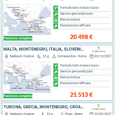
Formula tutto incluso lusso
Servizio personalizzato
Mance incluse
Ristorazione raffinata
20 498 €
Pensione completa
MALTA, MONTENEGRO, ITALIA, SLOVENIA, CROAZIA, GRECIA, TURCHIA
Seabourn Ovation
22 g
Civitavecchia - Roma
02/10/2027
Formula tutto incluso lusso
Servizio personalizzato
Mance incluse
Ristorazione raffinata
21 513 €
Pensione completa
TURCHIA, GRECIA, MONTENEGRO, CROAZIA, SLOVENIA, ITALIA
Seabourn Ovation
23 g
Pireo - Atene
22/05/2027