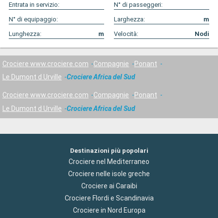
Entrata in servizio:
N° di passeggeri:
N° di equipaggio:
Larghezza:
m
Lunghezza:
m
Velocità:
Nodi
Crociere www.crociere.com
Compagnie
Ponant
Le Dumont d Urville
Crociere Africa del Sud
Crociere www.crociere.com
Compagnie
Ponant
Le Dumont d Urville
Crociere Africa del Sud
Destinazioni più popolari
Crociere nel Mediterraneo
Crociere nelle isole greche
Crociere ai Caraibi
Crociere Flordi e Scandinavia
Crociere in Nord Europa