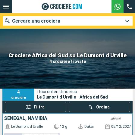
Cercare una crociera
Le nostre destinazioni
Crociere Africa del Sud su Le Dumont d Urville
4 crociere trovate
Mesi di partenza
Porti
Compagnie
4
I tuoi criteri di ricerca:
Ricerca
Le Dumont d Urville - Africa del Sud
crociere
Filtra
Ordina
SENEGAL, NAMIBIA
Le Dumont d Urville
12 g
Dakar
05/12/2027