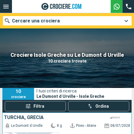
Cercare una crociera
Le nostre destinazioni
Crociere Isole Greche su Le Dumont d Urville
10 crociere trovate
Mesi di partenza
Porti
Compagnie
10
I tuoi criteri di ricerca:
Ricerca
Le Dumont d Urville - Isole Greche
crociere
Filtra
Ordina
TURCHIA, GRECIA
Le Dumont d Urville
8 g
Pireo - Atene
08/07/2028