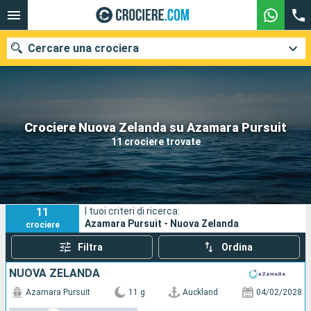
Cercare una crociera
Le nostre destinazioni
Crociere Nuova Zelanda su Azamara Pursuit
11 crociere trovate
Mesi di partenza
Porti
Compagnie
11
I tuoi criteri di ricerca:
Ricerca
Azamara Pursuit - Nuova Zelanda
crociere
Filtra
Ordina
NUOVA ZELANDA
Azamara Pursuit
11 g
Auckland
04/02/2028