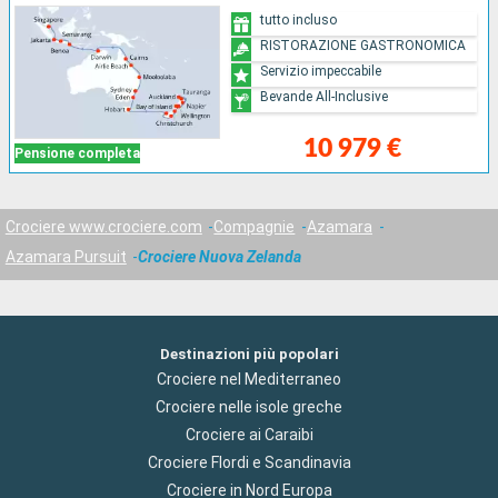
tutto incluso
RISTORAZIONE GASTRONOMICA
Servizio impeccabile
Bevande All-Inclusive
10 979 €
Pensione completa
Crociere www.crociere.com
Compagnie
Azamara
Azamara Pursuit
Crociere Nuova Zelanda
Destinazioni più popolari
Crociere nel Mediterraneo
Crociere nelle isole greche
Crociere ai Caraibi
Crociere Flordi e Scandinavia
Crociere in Nord Europa