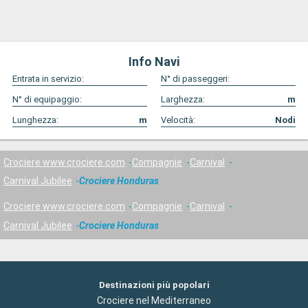
Info Navi
Entrata in servizio:
N° di passeggeri:
N° di equipaggio:
Larghezza:
m
Lunghezza:
m
Velocità:
Nodi
Crociere www.crociere.com
Compagnie
Carnival
Carnival Jubilee
Crociere Honduras
Crociere www.crociere.com
Compagnie
Carnival
Carnival Jubilee
Crociere Honduras
Destinazioni più popolari
Crociere nel Mediterraneo