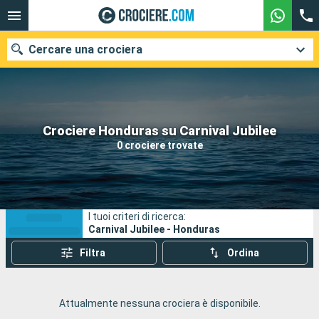
Cercare una crociera
Le nostre destinazioni
Crociere Honduras su Carnival Jubilee
0 crociere trovate
Mesi di partenza
Porti
Compagnie
I tuoi criteri di ricerca:
Ricerca
Carnival Jubilee - Honduras
Filtra
Ordina
Attualmente nessuna crociera è disponibile.