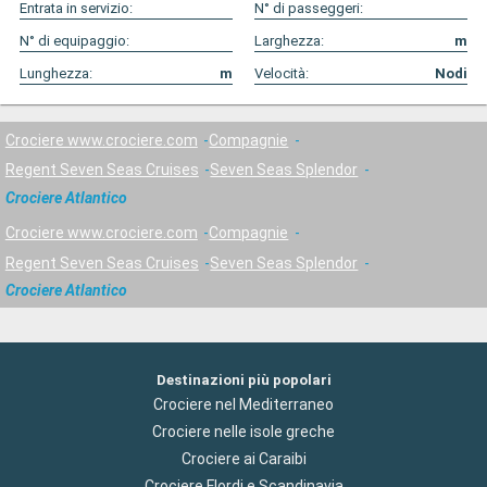
Entrata in servizio:
N° di passeggeri:
N° di equipaggio:
Larghezza:
m
Lunghezza:
m
Velocità:
Nodi
Crociere www.crociere.com
Compagnie
Regent Seven Seas Cruises
Seven Seas Splendor
Crociere Atlantico
Crociere www.crociere.com
Compagnie
Regent Seven Seas Cruises
Seven Seas Splendor
Crociere Atlantico
Destinazioni più popolari
Crociere nel Mediterraneo
Crociere nelle isole greche
Crociere ai Caraibi
Crociere Flordi e Scandinavia