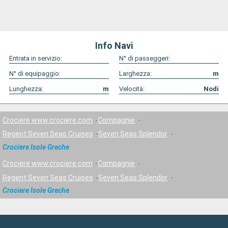
Info Navi
Entrata in servizio:
N° di passeggeri:
N° di equipaggio:
Larghezza:
m
Lunghezza:
m
Velocità:
Nodi
Crociere www.crociere.com
Compagnie
Regent Seven Seas Cruises
Seven Seas Splendor
Crociere Isole Greche
Crociere www.crociere.com
Compagnie
Regent Seven Seas Cruises
Seven Seas Splendor
Crociere Isole Greche