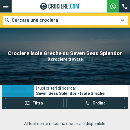
Cercare una crociera
Le nostre destinazioni
Crociere Isole Greche su Seven Seas Splendor
0 crociere trovate
Mesi di partenza
Porti
Compagnie
I tuoi criteri di ricerca:
Ricerca
Seven Seas Splendor - Isole Greche
Filtra
Ordina
Attualmente nessuna crociera è disponibile.