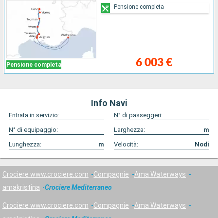
Pensione completa
6 003 €
Pensione completa
Info Navi
Entrata in servizio:
N° di passeggeri:
N° di equipaggio:
Larghezza:
m
Lunghezza:
m
Velocità:
Nodi
Crociere www.crociere.com
Compagnie
Ama Waterways
amakristina
Crociere Mediterraneo
Crociere www.crociere.com
Compagnie
Ama Waterways