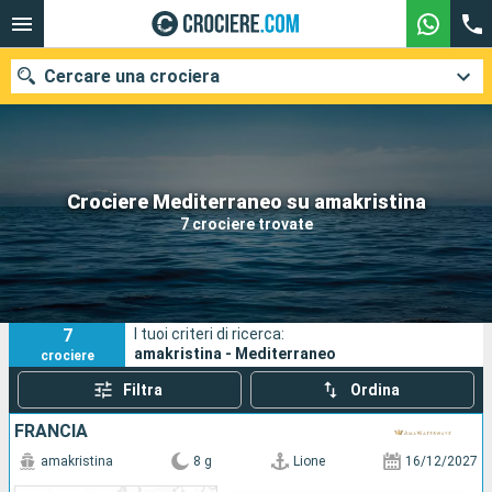
Cercare una crociera
Le nostre destinazioni
Crociere Mediterraneo su amakristina
7 crociere trovate
Mesi di partenza
Porti
Compagnie
7
I tuoi criteri di ricerca:
Ricerca
amakristina - Mediterraneo
crociere
Filtra
Ordina
FRANCIA
amakristina
8 g
Lione
16/12/2027