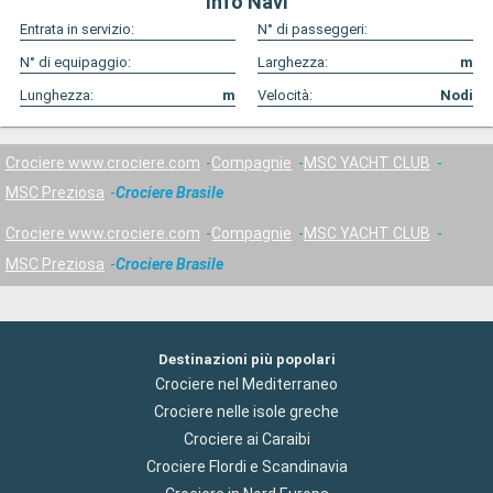
Info Navi
Entrata in servizio:
N° di passeggeri:
N° di equipaggio:
Larghezza:
m
Lunghezza:
m
Velocità:
Nodi
Crociere www.crociere.com
Compagnie
MSC YACHT CLUB
MSC Preziosa
Crociere Brasile
Crociere www.crociere.com
Compagnie
MSC YACHT CLUB
MSC Preziosa
Crociere Brasile
Destinazioni più popolari
Crociere nel Mediterraneo
Crociere nelle isole greche
Crociere ai Caraibi
Crociere Flordi e Scandinavia