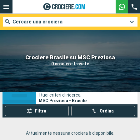
Cercare una crociera
Le nostre destinazioni
Crociere Brasile su MSC Preziosa
0 crociere trovate
Mesi di partenza
Porti
Compagnie
I tuoi criteri di ricerca:
Ricerca
MSC Preziosa - Brasile
Filtra
Ordina
Attualmente nessuna crociera è disponibile.