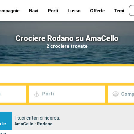
ompagnie
Navi
Porti
Lusso
Offerte
Temi
Crociere Rodano su AmaCello
2 crociere trovate
a
Porti
Comp
I tuoi criteri di ricerca:
ate
AmaCello - Rodano