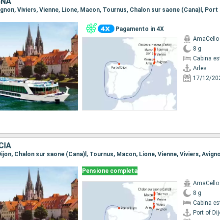
GNA
Avignon, Viviers, Vienne, Lione, Macon, Tournus, Chalon sur saone (Cana)l, Port 
Pagamento in 4X
AmaCello
8 g
Cabina es
Arles
17/12/20
CIA
 Dijon, Chalon sur saone (Cana)l, Tournus, Macon, Lione, Vienne, Viviers, Avigno
Pensione completa
AmaCello
8 g
Cabina es
Port of Di