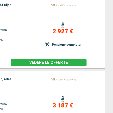
of Dijon
da
2 927 €
terna
26
Pensione completa
VEDERE LE OFFERTE
n, Arles
da
3 187 €
terna
jon