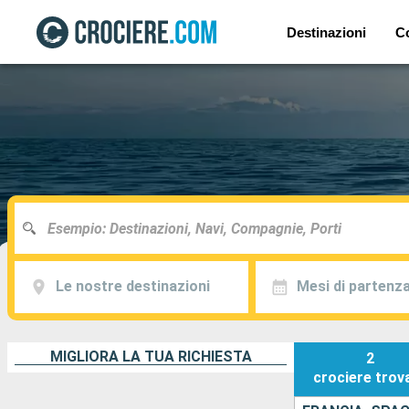
Destinazioni
C
Le nostre destinazioni
Mesi di partenz
MIGLIORA LA TUA RICHIESTA
2
crociere
trov