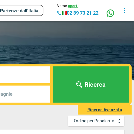
Siamo
aperti
Partenze dall'Italia
02 89 73 21 22
Ricerca
agnie
Ricerca Avanzata
Ordina per Popolarità