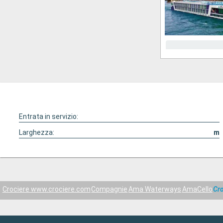
Entrata in servizio:
Larghezza:
m
Crociere www.crociere.com
Compagnie
Ama Waterways
AmaCello
Cr