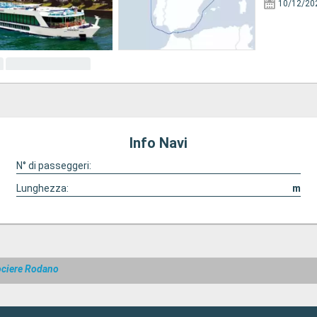
10/12/20
Info Navi
N° di passeggeri:
Lunghezza:
m
ociere Rodano