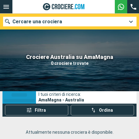
Cercare una crociera
Le nostre destinazioni
Crociere Australia su AmaMagna
0 crociere trovate
Mesi di partenza
Porti
Compagnie
I tuoi criteri di ricerca:
Ricerca
AmaMagna - Australia
Filtra
Ordina
Attualmente nessuna crociera è disponibile.