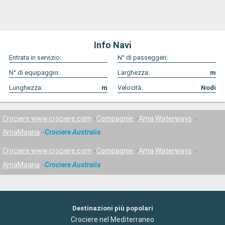
Info Navi
Entrata in servizio:
N° di passeggeri:
N° di equipaggio:
Larghezza:
m
Lunghezza:
m
Velocità:
Nodi
Crociere www.crociere.com
Compagnie
Ama Waterways
AmaMagna
Crociere Australia
Crociere www.crociere.com
Compagnie
Ama Waterways
AmaMagna
Crociere Australia
Destinazioni più popolari
Crociere nel Mediterraneo