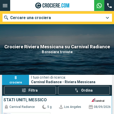
Cercare una crociera
Le nostre destinazioni
Crociere Riviera Messicana su Carnival Radiance
8 crociere trovate
Mesi di partenza
Porti
Compagnie
8
I tuoi criteri di ricerca:
Ricerca
Carnival Radiance - Riviera Messicana
crociere
Filtra
Ordina
STATI UNITI, MESSICO
Carnival Radiance
5 g
Los Angeles
08/09/2026