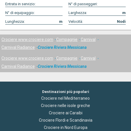
Entrata in servizio:
N° di passeggeri:
N° di equipaggio:
Larghezza:
m
Lunghezza:
m
Velocità:
Nodi
Crociere www.crociere.com
Compagnie
Carnival
Carnival Radiance
Crociere Riviera Messicana
Crociere www.crociere.com
Compagnie
Carnival
Carnival Radiance
Crociere Riviera Messicana
Destinazioni più popolari
Crociere nel Mediterraneo
Crociere nelle isole greche
Crociere ai Caraibi
Crociere Flordi e Scandinavia
Crociere in Nord Europa