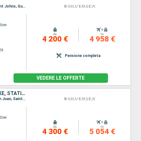
Itinerario : Miami, San Juan, Saint Johns, Gustavia, St. Kitts, Jost Van Dyke, Miami, San Juan, Saint Johns, Gustavia, St. Kitts, Jost Van Dyke, Miami
adow
+
da
da
4 200 €
4 958 €
26
Pensione completa
VEDERE LE OFFERTE
PORTORICO, FRANCIA, REGNO UNITO, ANTIGUA E BARBUDA, JOST VAN DYKE, STATI UNITI
Itinerario : Miami, San Juan, Saint Johns, Gustavia, Little Bay, St. Kitts, Jost Van Dyke, Miami, San Juan, Saint Johns, Gustavia, Saint Johns, Little Bay, St. Kitts, Jost Van Dyke, Miami
adow
+
da
da
4 300 €
5 054 €