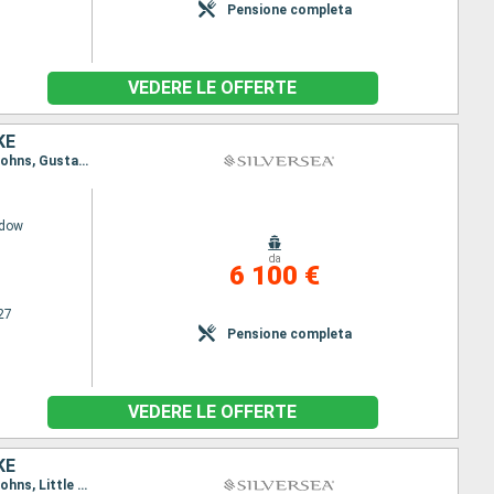
Pensione completa
VEDERE LE OFFERTE
KE
Itinerario : San Juan, Saint Johns, Gustavia, Little Bay, St. Kitts, Jost Van Dyke, San Juan, Saint Johns, Gustavia, Saint Johns, Little Bay, St. Kitts, Jost Van Dyke, San Juan
adow
da
6 100 €
27
Pensione completa
VEDERE LE OFFERTE
KE
Itinerario : San Juan, Saint Johns, Little Bay, Gustavia, St. Kitts, Jost Van Dyke, San Juan, Saint Johns, Little Bay, Saint Johns, Gustavia, St. Kitts, Jost Van Dyke, San Juan