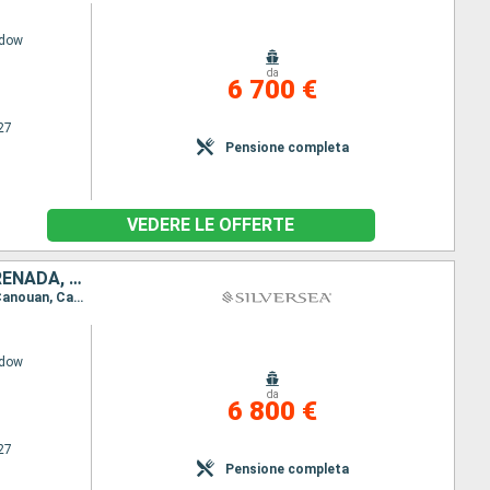
adow
da
6 700 €
27
Pensione completa
VEDERE LE OFFERTE
MARTINICA, SAINT-VINCENT E LE GRENADINE, GUADALUPA, BARBADOS, GRENADA, JOST VAN DYKE, ANTIGUA E BARBUDA, REGNO UNITO, SANTA LUCIA, FRANCIA, PORTORICO
Itinerario : San Juan, Jost Van Dyke, Gustavia, Saint Johns, Little Bay, Le Sante, Fort de France, Canouan, Castries, Grenada, Bridgetown
adow
da
6 800 €
27
Pensione completa