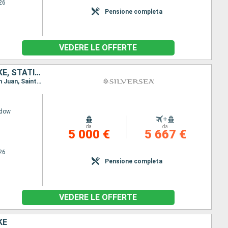
26
Pensione completa
VEDERE LE OFFERTE
PORTORICO, FRANCIA, ANTIGUA E BARBUDA, REGNO UNITO, JOST VAN DYKE, STATI UNITI
Itinerario : Miami, San Juan, Saint Johns, Gustavia, St. Kitts, Little Bay, Jost Van Dyke, Miami, San Juan, Saint Johns, Gustavia, St. Kitts, Little Bay, Jost Van Dyke, Miami
adow
+
da
da
5 000 €
5 667 €
26
Pensione completa
VEDERE LE OFFERTE
KE