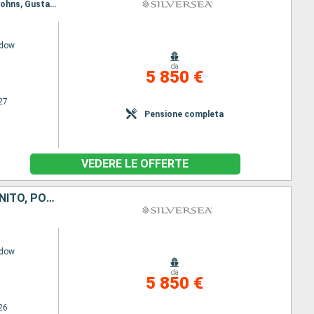
Itinerario : San Juan, Saint Johns, Gustavia, St. Kitts, Little Bay, Jost Van Dyke, San Juan, Saint Johns, Gustavia, St. Kitts, Saint Johns, Little Bay, Jost Van Dyke, San Juan
adow
da
5 850 €
27
Pensione completa
VEDERE LE OFFERTE
SANTA LUCIA, JOST VAN DYKE, SAINT-VINCENT E LE GRENADINE, REGNO UNITO, PORTORICO, TORTOLA
adow
da
5 850 €
26