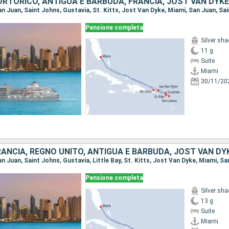
PORTORICO, ANTIGUA E BARBUDA, FRANCIA, JOST VAN DYKE
Pensione completa
Silver sh
11 g
Suite
Miami
30/11/20
Pensione completa
Silver sh
13 g
Suite
Miami