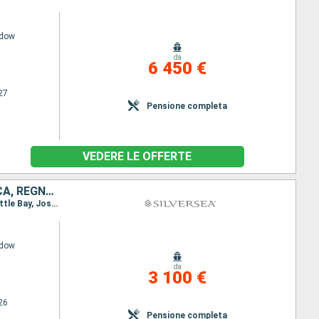
adow
da
6 450 €
27
Pensione completa
VEDERE LE OFFERTE
STATI UNITI, SAINT MARTIN, ANTIGUA E BARBUDA, GUADALUPA, MARTINICA, REGNO UNITO, JOST VAN DYKE, PORTORICO
Itinerario : Miami, Saint Johns, Philipsburg (Saint Maarten), St. Kitts, Le Sante, Fort de France, Little Bay, Jost Van Dyke, San Juan, Miami, Saint Johns, Philipsburg (Saint Maarten), St. Kitts, Le Sante, Fort de France, Little Bay, Jost Van Dyke, San Juan
adow
da
3 100 €
26
Pensione completa