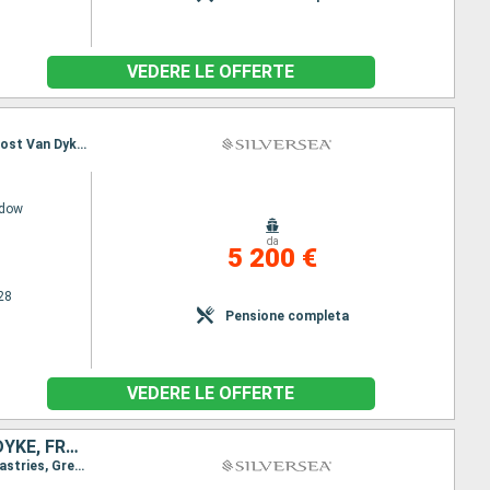
VEDERE LE OFFERTE
Itinerario : Miami, Jost Van Dyke, Gustavia, Willemstad (Curacao), Kralendijk, Cartagena, Miami, Jost Van Dyke, Gustavia, Willemstad (Curacao), Kralendijk, Cartagena
adow
da
5 200 €
28
Pensione completa
VEDERE LE OFFERTE
GRENADA, REGNO UNITO, ANTIGUA E BARBUDA, SANTA LUCIA, JOST VAN DYKE, FRANCIA, SAINT-VINCENT E LE GRENADINE, PORTORICO, BARBADOS, GUADALUPA, DOMINICA
Itinerario : San Juan, Jost Van Dyke, Gustavia, St. Kitts, Little Bay, Le Sante, Roseau, Canouan, Castries, Grenada, Bridgetown