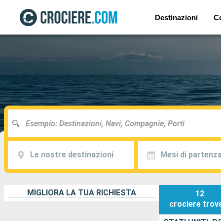
Destinazioni
C
Le nostre destinazioni
Mesi di partenz
MIGLIORA LA TUA RICHIESTA
12
crociere
trov