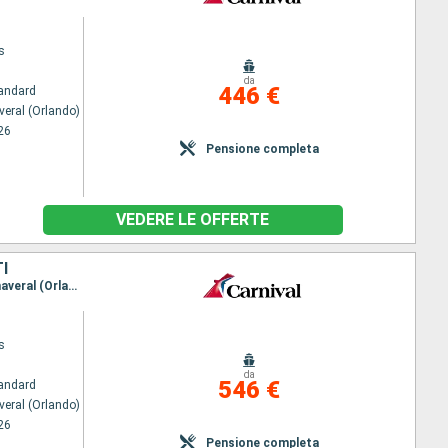
s
da
446 €
andard
veral (Orlando)
26
Pensione completa
VEDERE LE OFFERTE
I
Itinerario : Port Canaveral (Orlando), Grand Turk, Amber Cove, Nassau, Celebration Key, Port Canaveral (Orlando)
s
da
546 €
andard
veral (Orlando)
26
Pensione completa