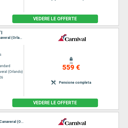
VEDERE LE OFFERTE
I
Itinerario : Port Canaveral (Orlando), Celebration Key, Nassau, Amber Cove, Grand Turk, Port Canaveral (Orlando)
s
da
559 €
andard
veral (Orlando)
26
Pensione completa
VEDERE LE OFFERTE
Itinerario : Port Canaveral (Orlando), Nassau, Amber Cove, Half Moon Cay, Celebration Key, Port Canaveral (Orlando)