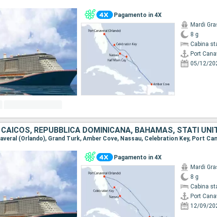
Pagamento in 4X
Mardi Gra
8 g
Cabina st
Port Cana
05/12/20
 CAICOS, REPUBBLICA DOMINICANA, BAHAMAS, STATI UNIT
Pagamento in 4X
Mardi Gra
8 g
Cabina st
Port Cana
12/09/20