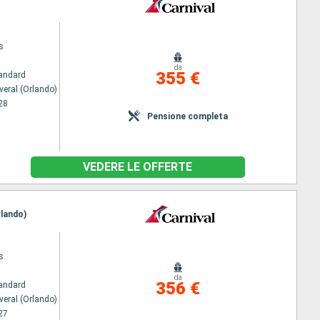
s
da
355 €
andard
veral (Orlando)
28
Pensione completa
VEDERE LE OFFERTE
rlando)
s
da
356 €
andard
veral (Orlando)
27