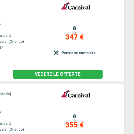
s
da
347 €
andard
veral (Orlando)
27
Pensione completa
VEDERE LE OFFERTE
rlando)
s
da
355 €
andard
veral (Orlando)