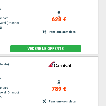
s
da
628 €
andard
veral (Orlando)
26
Pensione completa
VEDERE LE OFFERTE
rlando)
s
da
789 €
andard
veral (Orlando)
27
Pensione completa