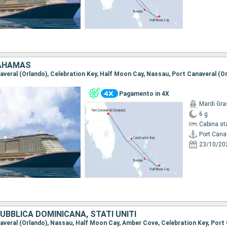
BAHAMAS
naveral (Orlando), Celebration Key, Half Moon Cay, Nassau, Port Canaveral (O
Pagamento in 4X
Mardi Gra
6 g
Cabina st
Port Cana
23/10/20
BBLICA DOMINICANA, STATI UNITI