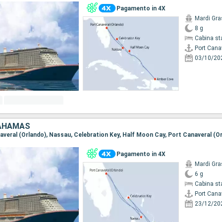
Pagamento in 4X
Mardi Gra
8 g
Cabina st
Port Cana
03/10/20
BAHAMAS
naveral (Orlando), Nassau, Celebration Key, Half Moon Cay, Port Canaveral (O
Pagamento in 4X
Mardi Gra
6 g
Cabina st
Port Cana
23/12/20