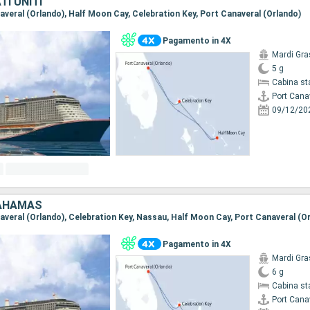
I UNITI
naveral (Orlando), Half Moon Cay, Celebration Key, Port Canaveral (Orlando)
Pagamento in 4X
Mardi Gra
5 g
Cabina st
Port Cana
09/12/20
BAHAMAS
naveral (Orlando), Celebration Key, Nassau, Half Moon Cay, Port Canaveral (O
Pagamento in 4X
Mardi Gra
6 g
Cabina st
Port Cana