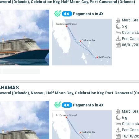
naveral (Orlando), Celebration Key, Half Moon Cay, Port Canaveral (Orlando)
Pagamento in 4X
Mardi Gra
5 g
Cabina st
Port Cana
06/01/20
BAHAMAS
naveral (Orlando), Nassau, Half Moon Cay, Celebration Key, Port Canaveral (O
Pagamento in 4X
Mardi Gra
6 g
Cabina st
Port Cana
18/10/20