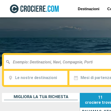
Destinazioni
C
Le nostre destinazioni
Mesi di partenz
MIGLIORA LA TUA RICHIESTA
11
crociere
trov