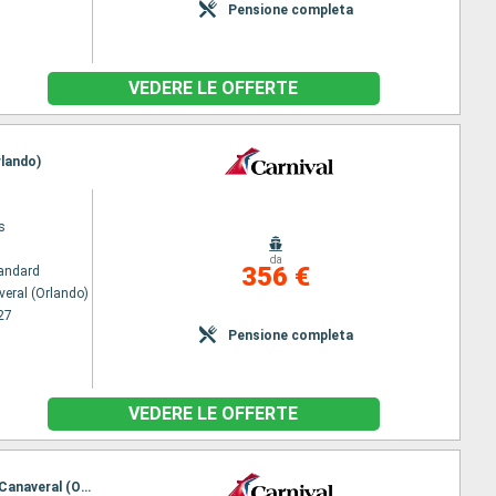
Pensione completa
VEDERE LE OFFERTE
rlando)
s
da
356 €
andard
veral (Orlando)
27
Pensione completa
VEDERE LE OFFERTE
Itinerario : Port Canaveral (Orlando), Nassau, Half Moon Cay, Amber Cove, Celebration Key, Port Canaveral (Orlando)