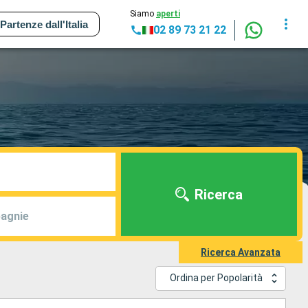
Siamo
aperti
Partenze dall'Italia
02 89 73 21 22
Ricerca
agnie
Ricerca Avanzata
Ordina per Popolarità