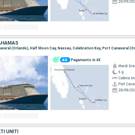
20/09/20
BAHAMAS
naveral (Orlando), Half Moon Cay, Nassau, Celebration Key, Port Canaveral (O
Pagamento in 4X
Mardi Gra
6 g
Cabina st
Port Cana
28/08/20
I UNITI