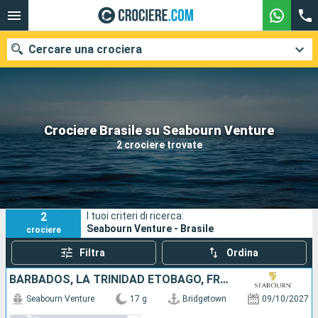
Cercare una crociera
Le nostre destinazioni
Crociere Brasile su Seabourn Venture
2 crociere trovate
Mesi di partenza
Porti
Compagnie
2
I tuoi criteri di ricerca:
Ricerca
Seabourn Venture - Brasile
crociere
Filtra
Ordina
BARBADOS, LA TRINIDAD ETOBAGO, FRANCIA, BRASILE
Seabourn Venture
17 g
Bridgetown
09/10/2027