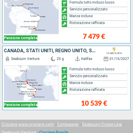
Formula tutto incluso lusso
Servizio personalizzato
Mance incluse
Ristorazione raffinata
7 479 €
Pensione completa
CANADA, STATI UNITI, REGNO UNITO, SANTA LUCIA, BARBADOS, LA TRINIDAD ETOBAGO, FRANCIA, BRASILE
Seabourn Venture
25 g
Halifax
01/10/2027
Formula tutto incluso lusso
Servizio personalizzato
Mance incluse
Ristorazione raffinata
10 539 €
Pensione completa
Crociere www.crociere.com
Compagnie
Seabourn Cruise Line
Seabourn Venture
Crociere Brasile