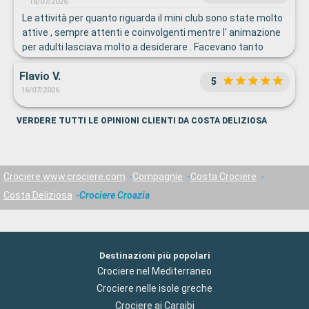
18/07/2026
Le attività per quanto riguarda il mini club sono state molto
attive , sempre attenti e coinvolgenti mentre l' animazione
per adulti lasciava molto a desiderare . Facevano tanto
marketing senza curarsi del cliente.
Flavio V.
5
16/07/2026
VERDERE TUTTI LE OPINIONI CLIENTI DA COSTA DELIZIOSA
Crociere www.crociere.com
Compagnie
Costa Crociere
Costa Deliziosa
Crociere Croazia
Destinazioni più popolari
Crociere nel Mediterraneo
Crociere nelle isole greche
Crociere ai Caraibi