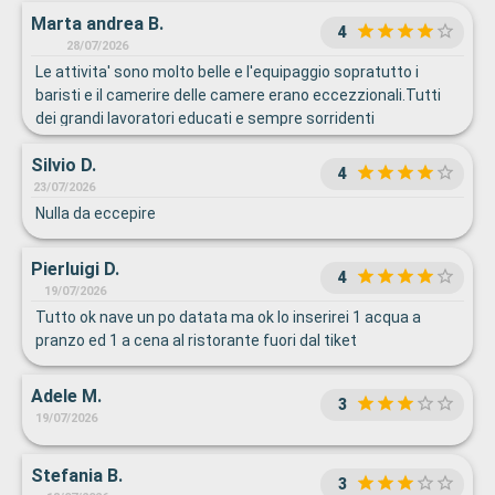
Marta andrea B.
4
28/07/2026
Le attivita' sono molto belle e l'equipaggio sopratutto i
baristi e il camerire delle camere erano eccezzionali.Tutti
dei grandi lavoratori educati e sempre sorridenti
Silvio D.
4
23/07/2026
Nulla da eccepire
Pierluigi D.
4
19/07/2026
Tutto ok nave un po datata ma ok Io inserirei 1 acqua a
pranzo ed 1 a cena al ristorante fuori dal tiket
Adele M.
3
19/07/2026
Stefania B.
3