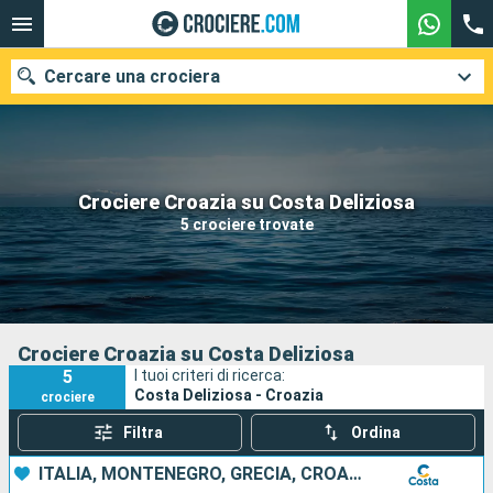
Cercare una crociera
Le nostre destinazioni
Crociere Croazia su Costa Deliziosa
5 crociere trovate
Mesi di partenza
Porti
Compagnie
Ricerca
Crociere Croazia su Costa Deliziosa
5
I tuoi criteri di ricerca:
Costa Deliziosa - Croazia
crociere
Filtra
Ordina
ITALIA, MONTENEGRO, GRECIA, CROAZIA