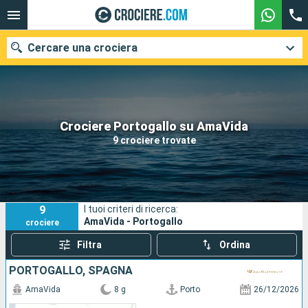
Cercare una crociera
Le nostre destinazioni
Crociere Portogallo su AmaVida
9 crociere trovate
Mesi di partenza
Porti
Compagnie
9
I tuoi criteri di ricerca:
Ricerca
AmaVida - Portogallo
crociere
Filtra
Ordina
PORTOGALLO, SPAGNA
AmaVida
8 g
Porto
26/12/2026