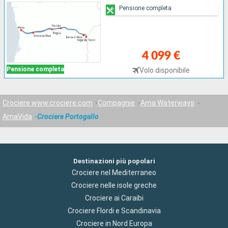
Pensione completa
4 099 €
Pensione completa
Volo disponibile
Crociere www.crociere.com
Compagnie
Ama Waterways
AmaVida
Crociere Portogallo
Destinazioni più popolari
Crociere nel Mediterraneo
Crociere nelle isole greche
Crociere ai Caraibi
Crociere Flordi e Scandinavia
Crociere in Nord Europa