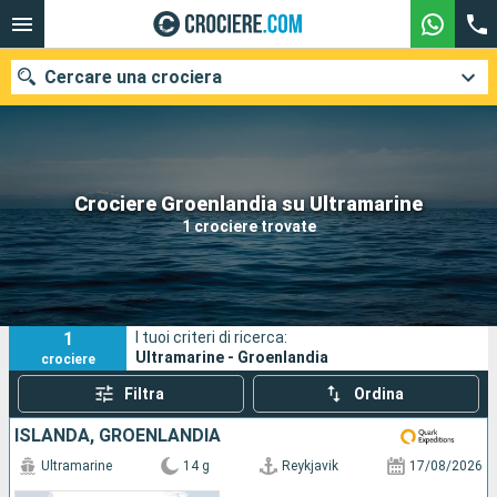
Cercare una crociera
Le nostre destinazioni
Crociere Groenlandia su Ultramarine
1 crociere trovate
Mesi di partenza
Porti
Compagnie
1
I tuoi criteri di ricerca:
Ricerca
Ultramarine - Groenlandia
crociere
Filtra
Ordina
ISLANDA, GROENLANDIA
Ultramarine
14 g
Reykjavik
17/08/2026