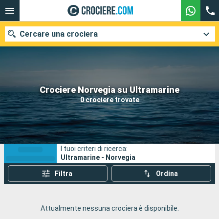
Cercare una crociera
Le nostre destinazioni
Crociere Norvegia su Ultramarine
0 crociere trovate
Mesi di partenza
Porti
Compagnie
I tuoi criteri di ricerca:
Ricerca
Ultramarine - Norvegia
Filtra
Ordina
Attualmente nessuna crociera è disponibile.