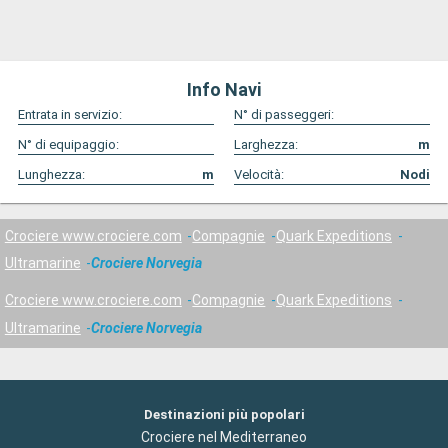
Info Navi
Entrata in servizio:
N° di passeggeri:
N° di equipaggio:
Larghezza:
m
Lunghezza:
m
Velocità:
Nodi
Crociere www.crociere.com
Compagnie
Quark Expeditions
Ultramarine
Crociere Norvegia
Crociere www.crociere.com
Compagnie
Quark Expeditions
Ultramarine
Crociere Norvegia
Destinazioni più popolari
Crociere nel Mediterraneo