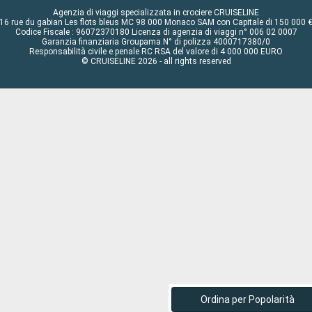
Agenzia di viaggi specializzata in crociere CRUISELINE
16 rue du gabian Les flots bleus MC 98 000 Monaco SAM con Capitale di 150 000 
Codice Fiscale : 96072370180 Licenza di agenzia di viaggi n° 006 02 0007
Garanzia finanziaria Groupama N° di polizza 4000717380/0
Responsabilità civile e penale RC RSA del valore di 4 000 000 EURO
© CRUISELINE 2026 - all rights reserved
Ordina per Popolarità