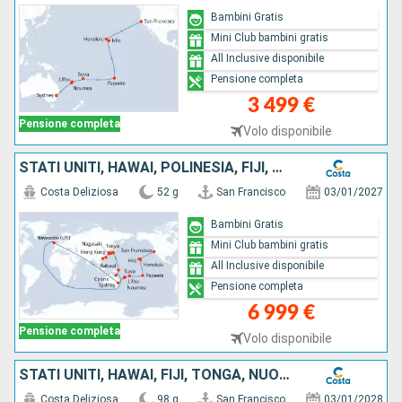
Bambini Gratis
Mini Club bambini gratis
All Inclusive disponibile
Pensione completa
3 499 €
Pensione completa
Volo disponibile
STATI UNITI, HAWAI, POLINESIA, FIJI, AUSTRALIA, GIAPPONE, SUD KOREA, TAIWAN, CINA
Costa Deliziosa
52 g
San Francisco
03/01/2027
Bambini Gratis
Mini Club bambini gratis
All Inclusive disponibile
Pensione completa
6 999 €
Pensione completa
Volo disponibile
STATI UNITI, HAWAI, FIJI, TONGA, NUOVA ZELANDA, AUSTRALIA, GIAPPONE, SUD KOREA, TAIWAN, CINA, SINGAPORE, MALESIA, THAILANDIA, SRI LANKA, SUD AFRICA
Costa Deliziosa
98 g
San Francisco
03/01/2028