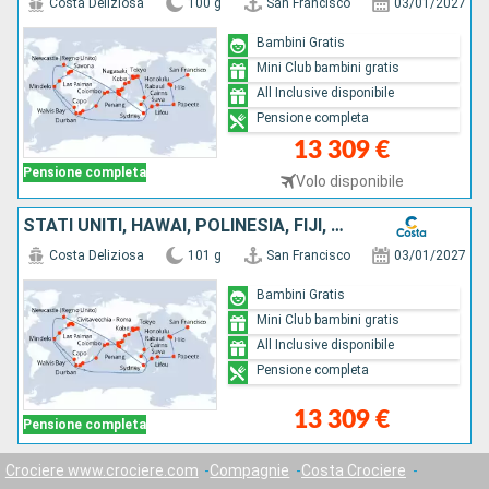
Costa Deliziosa
100 g
San Francisco
03/01/2027
Bambini Gratis
Mini Club bambini gratis
All Inclusive disponibile
Pensione completa
13 309 €
Pensione completa
Volo disponibile
STATI UNITI, HAWAI, POLINESIA, FIJI, AUSTRALIA, GIAPPONE, SUD KOREA, TAIWAN, CINA, VIETNAM, SINGAPORE, MALESIA, SRI LANKA, SUD AFRICA, ITALIA
Costa Deliziosa
101 g
San Francisco
03/01/2027
Bambini Gratis
Mini Club bambini gratis
All Inclusive disponibile
Pensione completa
13 309 €
Pensione completa
Crociere www.crociere.com
Compagnie
Costa Crociere