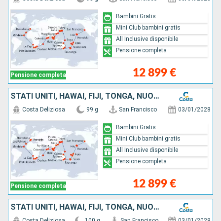
Bambini Gratis
Mini Club bambini gratis
All Inclusive disponibile
Pensione completa
12 899 €
Pensione completa
STATI UNITI, HAWAI, FIJI, TONGA, NUOVA ZELANDA, AUSTRALIA, GIAPPONE, SUD KOREA, TAIWAN, CINA, SINGAPORE, MALESIA, THAILANDIA, SRI LANKA, SUD AFRICA
Costa Deliziosa
99 g
San Francisco
03/01/2028
Bambini Gratis
Mini Club bambini gratis
All Inclusive disponibile
Pensione completa
12 899 €
Pensione completa
STATI UNITI, HAWAI, FIJI, TONGA, NUOVA ZELANDA, AUSTRALIA, GIAPPONE, SUD KOREA, TAIWAN, CINA, SINGAPORE, MALESIA, THAILANDIA, SRI LANKA, SUD AFRICA
Costa Deliziosa
100 g
San Francisco
03/01/2028