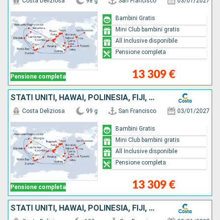
Costa Deliziosa
98 g
San Francisco
03/01/2027
Bambini Gratis
Mini Club bambini gratis
All Inclusive disponibile
Pensione completa
13 309 €
Pensione completa
STATI UNITI, HAWAI, POLINESIA, FIJI, AUSTRALIA, GIAPPONE, SUD KOREA, TAIWAN, CINA, VIETNAM, SINGAPORE, MALESIA, SRI LANKA, MALDIVE, SUD AFRICA
Costa Deliziosa
99 g
San Francisco
03/01/2027
Bambini Gratis
Mini Club bambini gratis
All Inclusive disponibile
Pensione completa
13 309 €
Pensione completa
STATI UNITI, HAWAI, POLINESIA, FIJI, AUSTRALIA, GIAPPONE, SUD KOREA, TAIWAN, CINA, VIETNAM, SINGAPORE, MALESIA, SRI LANKA, MALDIVE, SUD AFRICA