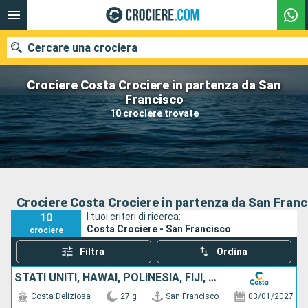
Cercare una crociera
Crociere Costa Crociere in partenza da San
Francisco
10 crociere trovate
Le nostre destinazioni
Mesi di partenza
Porti
Compagnie
Crociere Costa Crociere in partenza da San Franc
10
I tuoi criteri di ricerca:
Ricerca
Costa Crociere - San Francisco
crociere
Filtra
Ordina
STATI UNITI, HAWAI, POLINESIA, FIJI, AUSTRALIA
Costa Deliziosa
27 g
San Francisco
03/01/2027