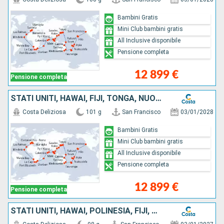
Bambini Gratis
Mini Club bambini gratis
All Inclusive disponibile
Pensione completa
12 899 €
Pensione completa
STATI UNITI, HAWAI, FIJI, TONGA, NUOVA ZELANDA, AUSTRALIA, GIAPPONE, SUD KOREA, TAIWAN, CINA, SINGAPORE, MALESIA, THAILANDIA, SUD AFRICA, ITALIA
Costa Deliziosa
101 g
San Francisco
03/01/2028
Bambini Gratis
Mini Club bambini gratis
All Inclusive disponibile
Pensione completa
12 899 €
Pensione completa
STATI UNITI, HAWAI, POLINESIA, FIJI, AUSTRALIA, GIAPPONE, SUD KOREA, TAIWAN, CINA, VIETNAM, SINGAPORE, MALESIA, SRI LANKA, MALDIVE, SUD AFRICA