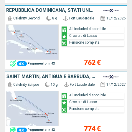
REPUBBLICA DOMINICANA, STATI UNITI, PORTORICO, BAHAMAS
Celebrity Beyond
8 g
Fort Lauderdale
13/12/2026
All Included disponibile
Crociere di Lusso
Pensione completa
762 €
Pagamento in 4X
SAINT MARTIN, ANTIGUA E BARBUDA, SANTA LUCIA, STATI UNITI
Celebrity Eclipse
10 g
Fort Lauderdale
14/12/2027
All Included disponibile
Crociere di Lusso
Pensione completa
774 €
Pagamento in 4X