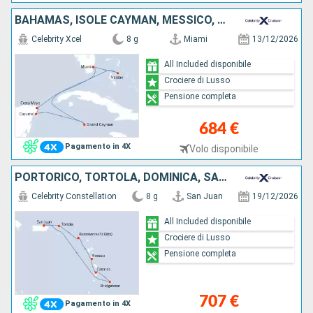
BAHAMAS, ISOLE CAYMAN, MESSICO, STATI UNITI
Celebrity Xcel
8 g
Miami
13/12/2026
All Included disponibile
Crociere di Lusso
Pensione completa
684 €
Pagamento in 4X
Volo disponibile
PORTORICO, TORTOLA, DOMINICA, SANTA LUCIA, BARBADOS
Celebrity Constellation
8 g
San Juan
19/12/2026
All Included disponibile
Crociere di Lusso
Pensione completa
707 €
Pagamento in 4X