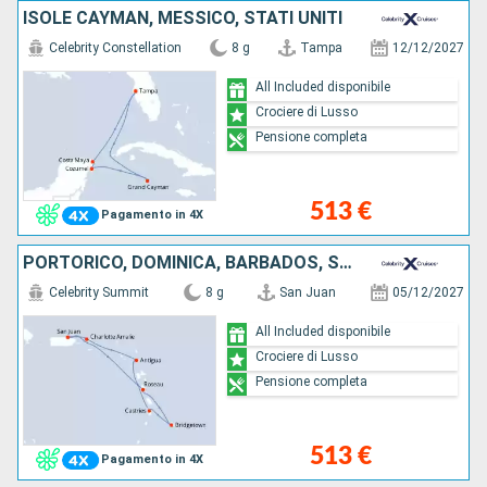
ISOLE CAYMAN, MESSICO, STATI UNITI
Celebrity Constellation
8 g
Tampa
12/12/2027
All Included disponibile
Crociere di Lusso
Pensione completa
513 €
Pagamento in 4X
PORTORICO, DOMINICA, BARBADOS, SANTA LUCIA, ANTIGUA E BARBUDA, STATI UNITI
Celebrity Summit
8 g
San Juan
05/12/2027
All Included disponibile
Crociere di Lusso
Pensione completa
513 €
Pagamento in 4X