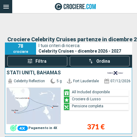
Crociere Celebrity Cruises partenze in dicembre 2
78
I tuoi criteri di ricerca:
Celebrity Cruises - dicembre 2026 - 2027
crociere
Filtra
Ordina
STATI UNITI, BAHAMAS
Celebrity Reflection
5 g
Fort Lauderdale
07/12/2026
All Included disponibile
Crociere di Lusso
Pensione completa
371 €
Pagamento in 4X