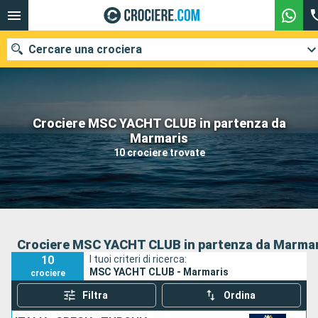
Cercare una crociera
Crociere MSC YACHT CLUB in partenza da
Le nostre destinazioni
Marmaris
10 crociere trovate
Mesi di partenza
Porti
Compagnie
Ricerca
Crociere MSC YACHT CLUB in partenza da Marma
10
I tuoi criteri di ricerca:
MSC YACHT CLUB - Marmaris
crociere
Filtra
Ordina