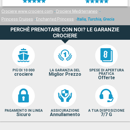
Crociere www.crociere.com
Crociere Mediterraneo
Princess Cruises
Enchanted Princess
Italia, Turchia, Grecia
PERCHÈ PRENOTARE CON NOI? LE GARANZIE
CROCIERE
PIÙ DI 10 000
LA GARANZIA DEL
SPESE DI APERTURA
crociere
Miglior Prezzo
PRATICA
Offerte
PAGAMENTO IN LINEA
ASSICURAZIONE
A TUA DISPOSIZIONE
Sicuro
Annullamento
7/7 G