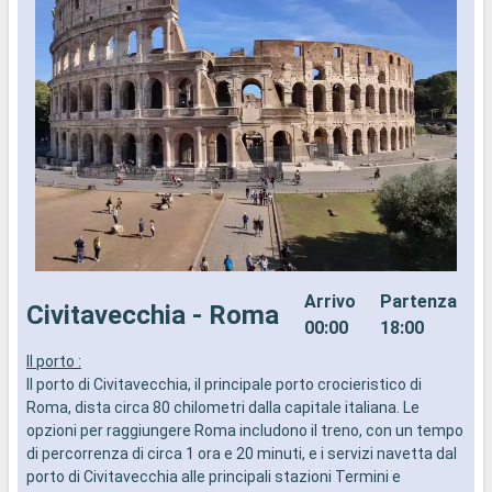
Arrivo
Partenza
Civitavecchia - Roma
00:00
18:00
Il porto :
I
Il porto di Civitavecchia, il principale porto crocieristico di
r
Roma, dista circa 80 chilometri dalla capitale italiana. Le
t
opzioni per raggiungere Roma includono il treno, con un tempo
c
di percorrenza di circa 1 ora e 20 minuti, e i servizi navetta dal
s
porto di Civitavecchia alle principali stazioni Termini e