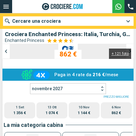
Cercare una crociera
Crociera Enchanted Princess: Italia, Turchia, Grecia in partenza da Civitavecchia - Roma
Enchanted Princess
862 €
+ 121 foto
Le nostre destinazioni
Mesi di partenza
Paga in 4 rate da
216 €
/mese
Porti
Compagnie
novembre 2027
Ricerca
PREZZO MIGLIORE
1 Set
13 Ott
10 Nov
6 Nov
1 356 €
1 074 €
1 144 €
862 €
La mia categoria cabina