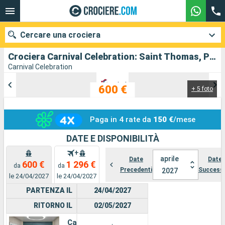
Cercare una crociera
Crociera Carnival Celebration: Saint Thomas, Portorico, Repubblica dominicana, Bahamas, Stati uniti in partenza da Miami
Carnival Celebration
600 €
+ 5 foto
Le nostre destinazioni
Mesi di partenza
Paga in 4 rate da
150 €
/mese
Porti
Compagnie
DATE E DISPONIBILITÀ
+
aprile
Ricerca
Date
Date
600 €
1 296 €
da
da
Precedenti
Successi
2027
le 24/04/2027
le 24/04/2027
PARTENZA IL
24/04/2027
RITORNO IL
02/05/2027
Cabina