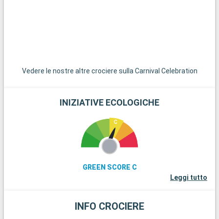
incontaminate di sabbia bianca. Per gli amanti delle
immersioni, le barriere coralline di Key Largo offrono una
straordinaria esperienza subacquea. Queste destinazioni nei
dintorni di Miami rivelano la bellezza naturale e la diversità
culturale della regione.
Vedere le nostre altre crociere sulla Carnival Celebration
INIZIATIVE ECOLOGICHE
GREEN SCORE C
Leggi tutto
INFO CROCIERE