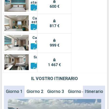
standard
Altre
600 €
Cabine
Cabina
esterna
Altre
817 €
Cabine
Cabina
con
Altre
balcone
999 €
Cabine
Suite
Altre
1 467 €
Cabine
IL VOSTRO ITINERARIO
Giorno 1
Giorno 2
Giorno 3
Giorno 4
Itinerario
Giorno 5