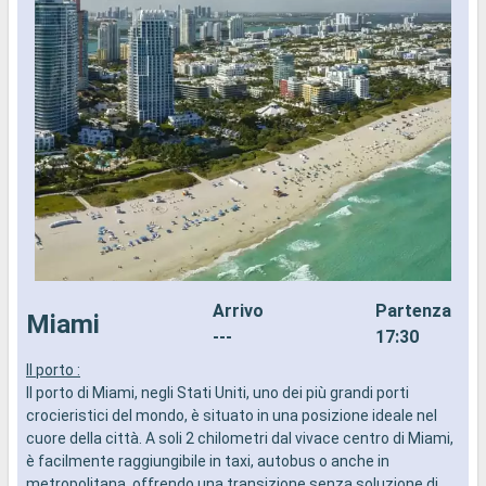
Arrivo
Partenza
Miami
---
17:30
Il porto :
I
Il porto di Miami, negli Stati Uniti, uno dei più grandi porti
d
crocieristici del mondo, è situato in una posizione ideale nel
a
cuore della città. A soli 2 chilometri dal vivace centro di Miami,
i
è facilmente raggiungibile in taxi, autobus o anche in
metropolitana, offrendo una transizione senza soluzione di