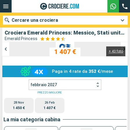
Cercare una crociera
Crociera Emerald Princess: Messico, Stati uniti in partenza da Los Angeles
Emerald Princess
1 407 €
+ 43 foto
Le nostre destinazioni
Mesi di partenza
Paga in 4 rate da
352 €
/mese
Porti
Compagnie
febbraio 2027
Ricerca
PREZZO MIGLIORE
28 Nov
26 Feb
1 450 €
1 407 €
La mia categoria cabina