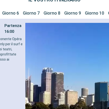
Giorno 6
Giorno 7
Giorno 8
Giorno 9
Giorno 10
Partenza
16:00
imponente Opéra
y per il surf e
i teatri,
pprofittate
usso ai