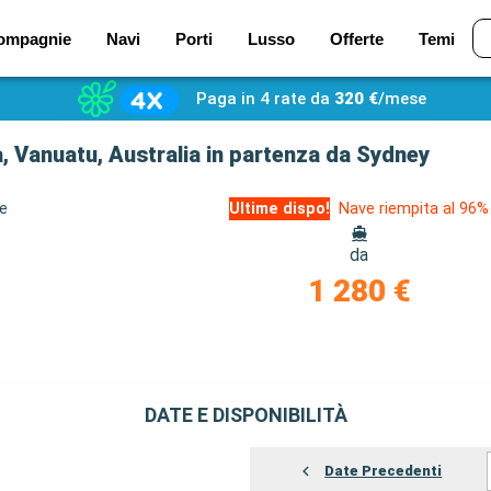
ompagnie
Navi
Porti
Lusso
Offerte
Temi
Paga in 4 rate da
320 €
/mese
, Vanuatu, Australia in partenza da Sydney
ze
Ultime dispo!
Nave riempita al 96%
da
1 280 €
DATE E DISPONIBILITÀ
Date Precedenti