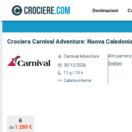
Destinazioni
C
Mostra le altre 5 foto
Crociera Carnival Adventure: Nuova Caledonia
Altri parten
Carnival Adventure
Sydney
30/12/2026
11 g / 10 n
Cabina interna
1 280 €
da