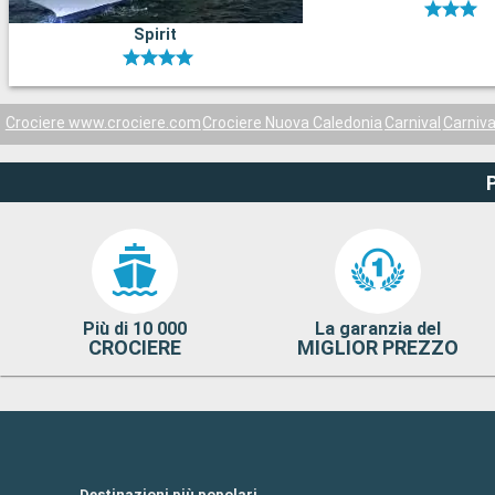
Spirit
Crociere www.crociere.com
Crociere Nuova Caledonia
Carnival
Carniva
Più di 10 000
La garanzia del
CROCIERE
MIGLIOR PREZZO
Destinazioni più popolari