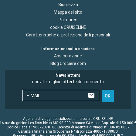
Sicurezza
Mappa del sito
Palmares
cookie CRUISELINE
Caratteristiche di protezione dati personali
Informazioni sulla crociera
Assicurazione
Blog Crociere.com
Newsletters
ricevi le migliori offerte del momento
E-MAIL
OK
Agenzia di viaggi specializzata in crociere CRUISELINE
16 rue du gabian Les flots bleus MC 98 000 Monaco SAM con Capitale di 150 000 
Codice Fiscale : 96072370180 Licenza di agenzia di viaggi n° 006 02 0007
Garanzia finanziaria Groupama N° di polizza 4000717380/0
Responsabilità civile e penale RC RSA del valore di 4 000 000 EURO