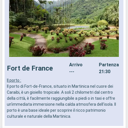
Arrivo
Partenza
Fort de France
---
21:30
Il porto :
M
Il porto di Fort-de-France, situato in Martinica nel cuore dei
G
Caraibi, è un gioiello tropicale. A soli 2 chilometri dal centro
s
della città, è facilmente raggiungibile a piedi o in taxi e offre
i
un'immediata immersione nella calda atmosfera dell'isola. Il
a
porto è una base ideale per scoprire il ricco patrimonio
c
culturale e naturale della Martinica.
r
c