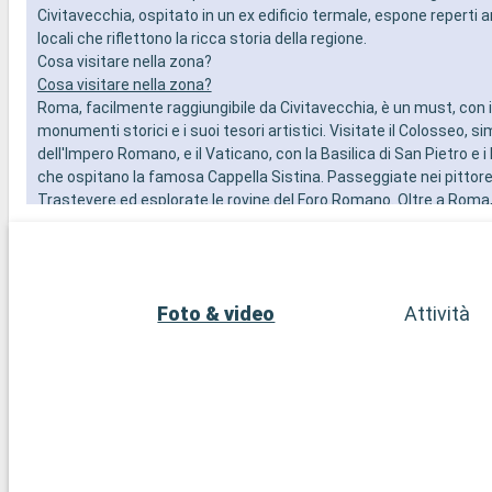
Civitavecchia, ospitato in un ex edificio termale, espone reperti a
locali che riflettono la ricca storia della regione.
Cosa visitare nella zona?
Cosa visitare nella zona?
Roma, facilmente raggiungibile da Civitavecchia, è un must, con i
monumenti storici e i suoi tesori artistici. Visitate il Colosseo, s
dell'Impero Romano, e il Vaticano, con la Basilica di San Pietro e i
che ospitano la famosa Cappella Sistina. Passeggiate nei pittores
Trastevere ed esplorate le rovine del Foro Romano. Oltre a Roma, 
Civitavecchia offre altre destinazioni interessanti. La città di T
per le sue tombe etrusche e il suo museo archeologico, è un'aff
culturale. I giardini di Villa Farnese a Caprarola, capolavoro del R
offrono uno spaccato del design dei giardini italiani.
Foto & video
Attività