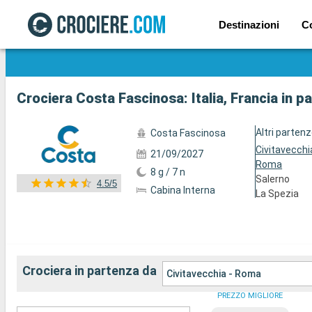
Destinazioni
C
Mostra le altre 59 foto
Crociera Costa Fascinosa: Italia, Francia in 
Altri parten
Costa Fascinosa
Civitavecchi
21/09/2027
Roma
8 g / 7 n
Salerno
4.5/5
Cabina Interna
La Spezia
Crociera in partenza da
Civitavecchia - Roma
PREZZO MIGLIORE