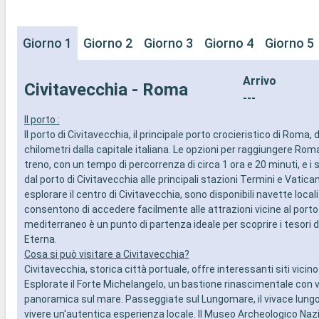
Giorno 1
Giorno 2
Giorno 3
Giorno 4
Giorno 5
Arrivo
Civitavecchia - Roma
---
Il porto :
Il porto di Civitavecchia, il principale porto crocieristico di Roma, 
chilometri dalla capitale italiana. Le opzioni per raggiungere Roma
treno, con un tempo di percorrenza di circa 1 ora e 20 minuti, e i 
dal porto di Civitavecchia alle principali stazioni Termini e Vatica
esplorare il centro di Civitavecchia, sono disponibili navette local
consentono di accedere facilmente alle attrazioni vicine al port
mediterraneo è un punto di partenza ideale per scoprire i tesori d
Eterna.
Cosa si può visitare a Civitavecchia?
Civitavecchia, storica città portuale, offre interessanti siti vicino
Esplorate il Forte Michelangelo, un bastione rinascimentale con 
panoramica sul mare. Passeggiate sul Lungomare, il vivace lung
vivere un'autentica esperienza locale. Il Museo Archeologico Nazi