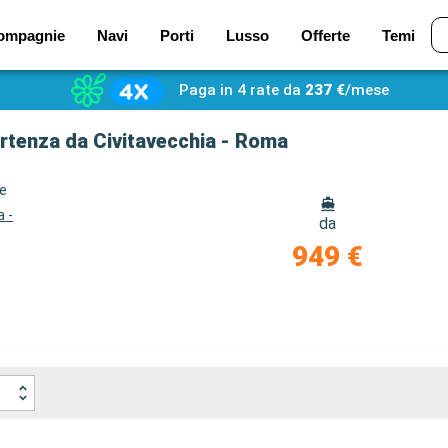
ompagnie
Navi
Porti
Lusso
Offerte
Temi
Paga in 4 rate da
237 €
/mese
partenza da Civitavecchia - Roma
ze
a -
da
949 €