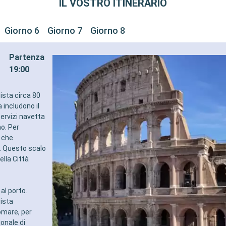
IL VOSTRO ITINERARIO
Giorno 6
Giorno 7
Giorno 8
Partenza
19:00
dista circa 80
 includono il
servizi navetta
no. Per
i che
o. Questo scalo
ella Città
 al porto.
vista
omare, per
onale di