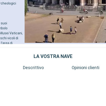
rcheologici
 suoi
imbolo
 Musei Vaticani,
chi vicoli di
l'area di
arquinia, famosa
ascinante fuga
LA VOSTRA NAVE
inascimento,
Descrittivo
Opinioni clienti