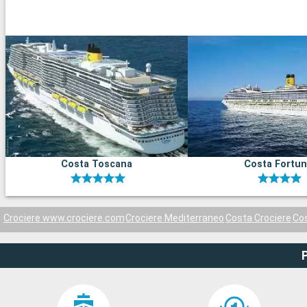
Costa Toscana
Costa Fortu
Crociere www.crociere.com
Crociere Mediterraneo
Costa Crociere
Co