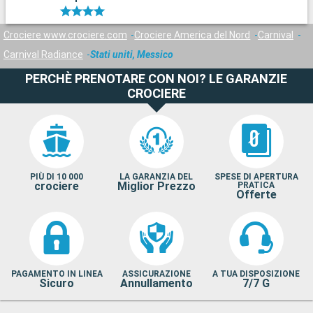
Crociere www.crociere.com
Crociere America del Nord
Carnival
Carnival Radiance
Stati uniti, Messico
PERCHÈ PRENOTARE CON NOI? LE GARANZIE
CROCIERE
PIÙ DI 10 000
LA GARANZIA DEL
SPESE DI APERTURA
crociere
Miglior Prezzo
PRATICA
Offerte
PAGAMENTO IN LINEA
ASSICURAZIONE
A TUA DISPOSIZIONE
Sicuro
Annullamento
7/7 G