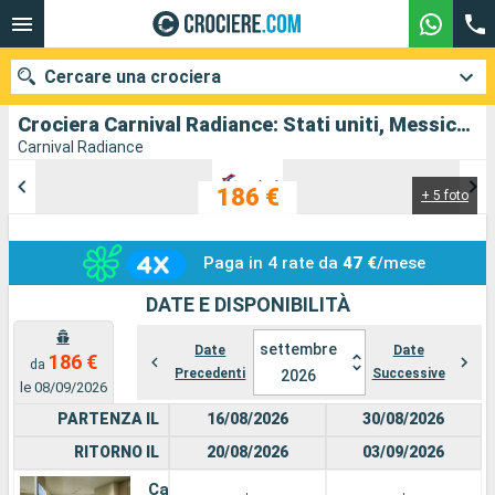
Cercare una crociera
Crociera Carnival Radiance: Stati uniti, Messico in partenza da Los Angeles
Carnival Radiance
186 €
+ 5 foto
Le nostre destinazioni
Mesi di partenza
Paga in 4 rate da
47 €
/mese
Porti
Compagnie
DATE E DISPONIBILITÀ
settembre
Ricerca
Date
Date
186 €
da
Precedenti
Successive
2026
le 08/09/2026
PARTENZA IL
16/08/2026
30/08/2026
RITORNO IL
20/08/2026
03/09/2026
Cabina