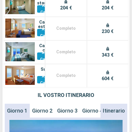
standard
Altre
204 €
204 €
Cabine
Cabina
esterna
Completo
Altre
230 €
Cabine
Cabina
con
Completo
Altre
balcone
343 €
Cabine
Suite
Completo
Altre
604 €
Cabine
IL VOSTRO ITINERARIO
Giorno 1
Giorno 2
Giorno 3
Giorno 4
Itinerario
Giorno 5