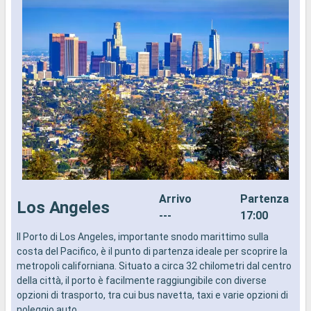
Arrivo
Partenza
Los Angeles
---
17:00
Il Porto di Los Angeles, importante snodo marittimo sulla
L
costa del Pacifico, è il punto di partenza ideale per scoprire la
p
metropoli californiana. Situato a circa 32 chilometri dal centro
p
della città, il porto è facilmente raggiungibile con diverse
c
opzioni di trasporto, tra cui bus navetta, taxi e varie opzioni di
L
noleggio auto.
e