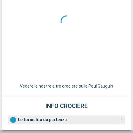
I dintorni di Papeete sono ricchi di siti naturali e culturali
eccezionali. Pointe Vénus, con la sua spiaggia di sabbia nera e
lo storico faro, è un luogo ricco di storia e di bellezze naturali.
La Valle di Papenoo, accessibile con un'escursione guidata,
offre scenari spettacolari e passeggiate nella natura. Per
un'esperienza balneare, la spiaggia di sabbia bianca di Plage
de la Pointe des Pêcheurs è un'oasi di pace. Infine,
un'escursione all'isola di Moorea, a breve distanza in
traghetto, offre una fuga in un ambiente paradisiaco con le
sue superbe montagne maestose e le lagune cristalline.
Vedere le nostre altre crociere sulla Paul Gauguin
INFO CROCIERE
Le formalità da partenza