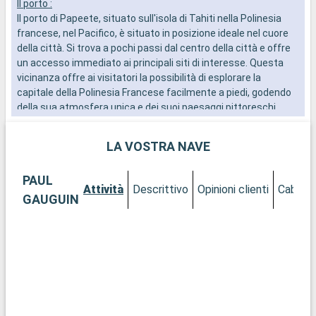
Il porto :
H
Il porto di Papeete, situato sull'isola di Tahiti nella Polinesia
l
francese, nel Pacifico, è situato in posizione ideale nel cuore
c
della città. Si trova a pochi passi dal centro della città e offre
d
un accesso immediato ai principali siti di interesse. Questa
v
vicinanza offre ai visitatori la possibilità di esplorare la
d
capitale della Polinesia Francese facilmente a piedi, godendo
c
della sua atmosfera unica e dei suoi paesaggi pittoreschi.
f
Cosa visitare a Papeete
LA VOSTRA NAVE
Papeete è una vibrante miscela di cultura polinesiana e
modernità. Il mercato di Papeete, conosciuto localmente
PAUL
come Marché de Pape'ete, è un luogo imperdibile per scoprire i
Attività
Descrittivo
Opinioni clienti
Cabine
prodotti locali, l'artigianato e l'atmosfera tipica della città. La
GAUGUIN
Cattedrale dell'Immacolata Concezione di Papeete, con la sua
architettura coloniale, merita una visita. I Giardini di Paofai,
recentemente rinnovati, offrono un ambiente tranquillo per
una passeggiata rilassante. Per un'esperienza culturale, il
Museo delle Perle e il Museo di Tahiti e delle Isole offrono
un'affascinante visione della storia e della cultura polinesiana.
Cosa visitare nei dintorni