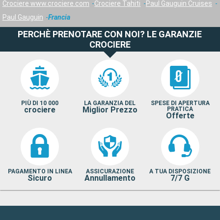
Crociere www.crociere.com
Crociere Tahiti
Paul Gauguin Cruises
Paul Gauguin
Francia
PERCHÈ PRENOTARE CON NOI? LE GARANZIE
CROCIERE
PIÙ DI 10 000
LA GARANZIA DEL
SPESE DI APERTURA
crociere
Miglior Prezzo
PRATICA
Offerte
PAGAMENTO IN LINEA
ASSICURAZIONE
A TUA DISPOSIZIONE
Sicuro
Annullamento
7/7 G