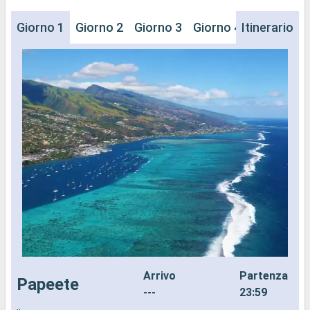
Giorno 1
Giorno 2
Giorno 3
Giorno 4
Itinerario
Giorno 5
Arrivo
Partenza
Papeete
---
23:59