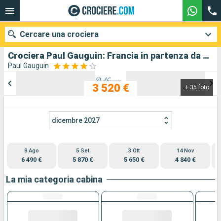
Cercare una crociera
Crociera Paul Gauguin: Francia in partenza da Papeete
Paul Gauguin
3 520 €
+ 35 foto
Le nostre destinazioni
Mesi di partenza
dicembre 2027
Porti
Compagnie
8 Ago
5 Set
3 Ott
14 Nov
Ricerca
6 490 €
5 870 €
5 650 €
4 840 €
La mia categoria cabina