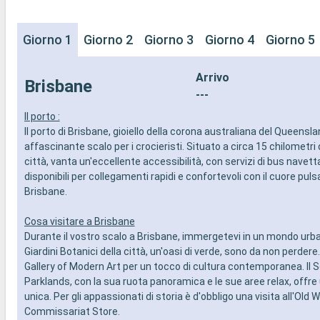
Giorno 1
Giorno 2
Giorno 3
Giorno 4
Giorno 5
Arrivo
Brisbane
---
Il porto :
Il porto di Brisbane, gioiello della corona australiana del Queensla
affascinante scalo per i crocieristi. Situato a circa 15 chilometri 
città, vanta un'eccellente accessibilità, con servizi di bus navetta
disponibili per collegamenti rapidi e confortevoli con il cuore puls
Brisbane.
Cosa visitare a Brisbane
Durante il vostro scalo a Brisbane, immergetevi in un mondo urban
Giardini Botanici della città, un'oasi di verde, sono da non perdere
Gallery of Modern Art per un tocco di cultura contemporanea. Il 
Parklands, con la sua ruota panoramica e le sue aree relax, offre
unica. Per gli appassionati di storia è d'obbligo una visita all'Old W
Commissariat Store.