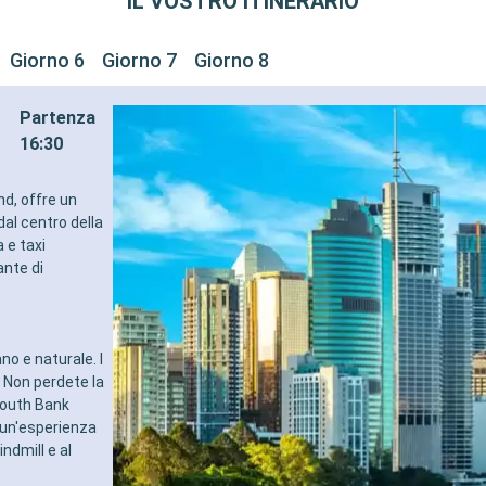
IL VOSTRO ITINERARIO
Giorno 6
Giorno 7
Giorno 8
Partenza
16:30
nd, offre un
dal centro della
 e taxi
ante di
o e naturale. I
. Non perdete la
South Bank
 un'esperienza
indmill e al