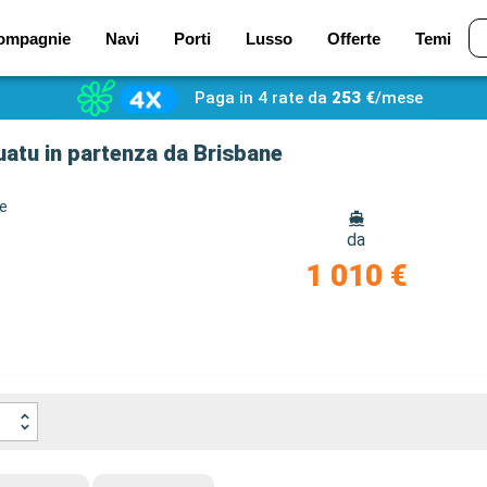
ompagnie
Navi
Porti
Lusso
Offerte
Temi
Paga in 4 rate da
253 €
/mese
uatu in partenza da Brisbane
ze
da
1 010 €