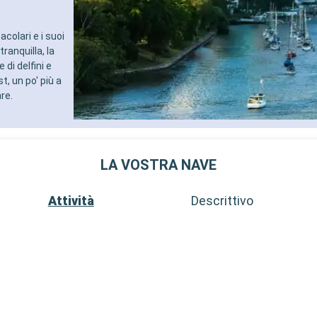
colari e i suoi
ranquilla, la
di delfini e
, un po' più a
are.
LA VOSTRA NAVE
Attività
Descrittivo