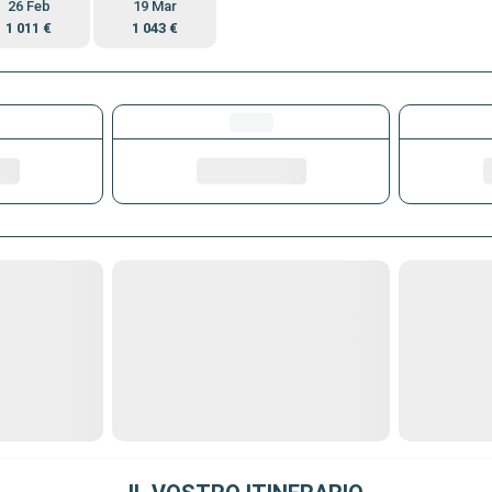
26 Feb
19 Mar
1 011 €
1 043 €