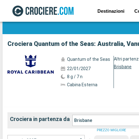
Destinazioni
C
Mostra le altre 93 foto
Crociera Quantum of the Seas: Australia, Van
Altri parten
Quantum of the Seas
Brisbane
22/01/2027
8 g / 7 n
Cabina Esterna
Crociera in partenza da
Brisbane
PREZZO MIGLIORE