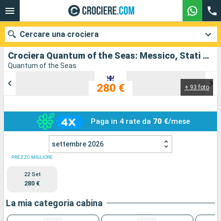
Cercare una crociera
Crociera Quantum of the Seas: Messico, Stati uniti in partenza da Los Angeles
Quantum of the Seas
280 €
+ 93 foto
Le nostre destinazioni
Mesi di partenza
Paga in 4 rate da
70 €
/mese
Porti
Compagnie
settembre 2026
Ricerca
PREZZO MIGLIORE
22 Set
280 €
La mia categoria cabina