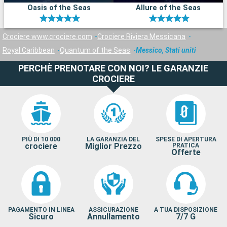
Oasis of the Seas
Allure of the Seas
Crociere www.crociere.com
Crociere Riviera Messicana
Royal Caribbean
Quantum of the Seas
Messico, Stati uniti
PERCHÈ PRENOTARE CON NOI? LE GARANZIE
CROCIERE
PIÙ DI 10 000
LA GARANZIA DEL
SPESE DI APERTURA
crociere
Miglior Prezzo
PRATICA
Offerte
PAGAMENTO IN LINEA
ASSICURAZIONE
A TUA DISPOSIZIONE
Sicuro
Annullamento
7/7 G