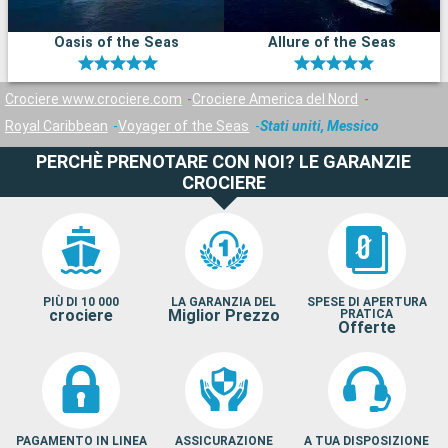
Oasis of the Seas
Allure of the Seas
Crociere www.crociere.com
Crociere America del Nord
Royal Caribbean
Voyager of the Seas
Stati uniti, Messico
PERCHÈ PRENOTARE CON NOI? LE GARANZIE
CROCIERE
PIÙ DI 10 000
LA GARANZIA DEL
SPESE DI APERTURA
crociere
Miglior Prezzo
PRATICA
Offerte
PAGAMENTO IN LINEA
ASSICURAZIONE
A TUA DISPOSIZIONE