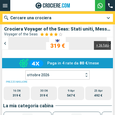
Cercare una crociera
Crociera Voyager of the Seas: Stati uniti, Messico in partenza da Los Angeles
Voyager of the Seas
319 €
+ 36 foto
Le nostre destinazioni
Mesi di partenza
Paga in 4 rate da
80 €
/mese
Porti
Compagnie
ottobre 2026
Ricerca
PREZZO MIGLIORE
16 Ott
30 Ott
9 Apr
23 Apr
319 €
319 €
547 €
492 €
La mia categoria cabina