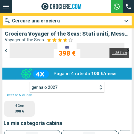
Cercare una crociera
Crociera Voyager of the Seas: Stati uniti, Messico in partenza da Los Angeles
Voyager of the Seas
398 €
+ 36 foto
Le nostre destinazioni
Mesi di partenza
Paga in 4 rate da
100 €
/mese
Porti
Compagnie
gennaio 2027
Ricerca
PREZZO MIGLIORE
4 Gen
398 €
La mia categoria cabina