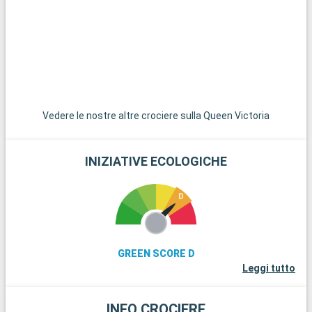
storica città di Winchester, con la sua imponente cattedrale e
i suoi antichi edifici, è un'interessante gita di un giorno. Per gli
appassionati di vela, l'Isola di Wight, raggiungibile in traghetto,
offre splendide spiagge e famose regate. Infine, gli
appassionati di storia possono esplorare i resti di Stonehenge,
a meno di un'ora di auto.
Vedere le nostre altre crociere sulla Queen Victoria
INIZIATIVE ECOLOGICHE
GREEN SCORE D
Leggi tutto
INFO CROCIERE