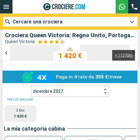
Cercare una crociera
Crociera Queen Victoria: Regno Unito, Portogallo, Spagna in partenza da Southampton
Queen Victoria
1 420 €
+ 113 foto
Le nostre destinazioni
Mesi di partenza
Paga in 4 rate da
355 €
/mese
Porti
Compagnie
dicembre 2027
Ricerca
PREZZO MIGLIORE
3 Dic
1 420 €
La mia categoria cabina