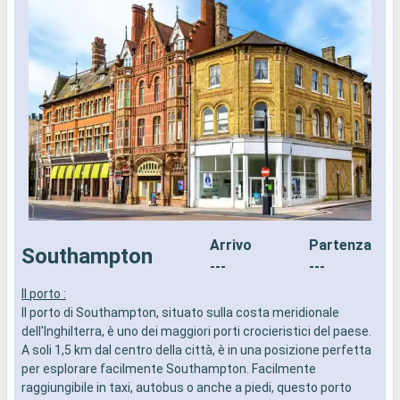
Arrivo
Partenza
Southampton
---
---
Il porto :
I
Il porto di Southampton, situato sulla costa meridionale
d
dell'Inghilterra, è uno dei maggiori porti crocieristici del paese.
a
A soli 1,5 km dal centro della città, è in una posizione perfetta
i
per esplorare facilmente Southampton. Facilmente
raggiungibile in taxi, autobus o anche a piedi, questo porto