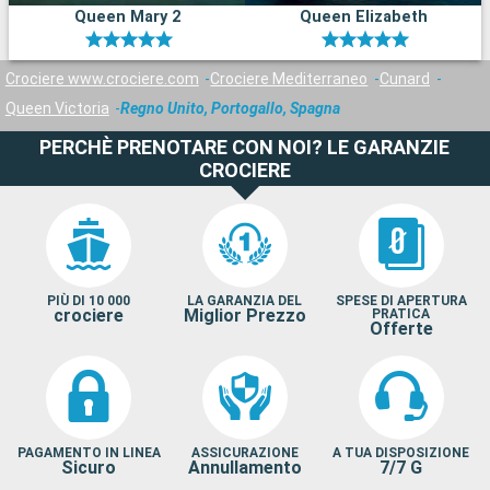
Queen Mary 2
Queen Elizabeth
Crociere www.crociere.com
Crociere Mediterraneo
Cunard
Queen Victoria
Regno Unito, Portogallo, Spagna
PERCHÈ PRENOTARE CON NOI? LE GARANZIE
CROCIERE
PIÙ DI 10 000
LA GARANZIA DEL
SPESE DI APERTURA
crociere
Miglior Prezzo
PRATICA
Offerte
PAGAMENTO IN LINEA
ASSICURAZIONE
A TUA DISPOSIZIONE
Sicuro
Annullamento
7/7 G