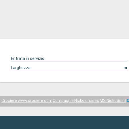
Entrata in servizio:
Larghezza:
m
Crociere www.crociere.com
Compagnie
Nicko cruises
MS NickoSpirit
C