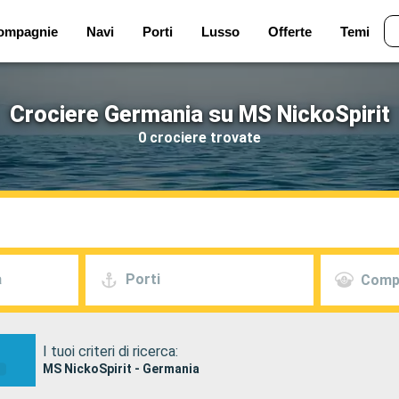
ompagnie
Navi
Porti
Lusso
Offerte
Temi
Crociere Germania su MS NickoSpirit
0 crociere trovate
a
Porti
Comp
I tuoi criteri di ricerca:
MS NickoSpirit - Germania